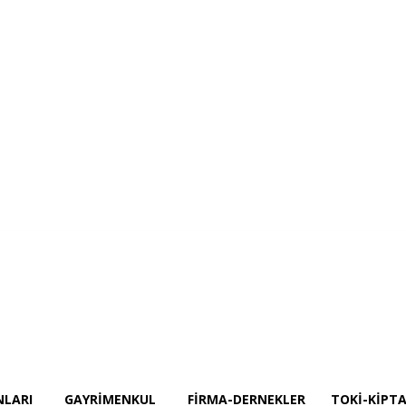
Projeler
İnşaat Ekipmanları
GAYRİMENKUL
Firma-Dernekler
TOKİ-KİPT
NLARI
GAYRİMENKUL
FIRMA-DERNEKLER
TOKİ-KİPTA