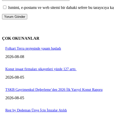
Ismimi, e-postamı ve web sitemi bir dahaki sefere bu tarayıcıya ka
ÇOK OKUNANLAR
Folkart Terra projesinde yaşam başladı
2026-08-08
Konut inşaat firmaları şikayetleri yüzde 127 arttı
2026-08-05
TSKB Gayrimenkul Değerleme’den 2026 İlk Yarıyıl Konut Raporu
2026-08-05
Rest by Dedeman Ünye İçin İmzalar Atıldı