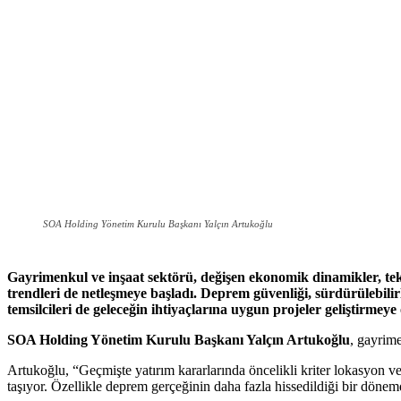
SOA Holding Yönetim Kurulu Başkanı Yalçın Artukoğlu
Gayrimenkul ve inşaat sektörü, değişen ekonomik dinamikler, tek
trendleri de netleşmeye başladı. Deprem güvenliği, sürdürülebilirli
temsilcileri de geleceğin ihtiyaçlarına uygun projeler geliştirme
SOA Holding Yönetim Kurulu Başkanı Yalçın Artukoğlu
, gayrim
Artukoğlu, “Geçmişte yatırım kararlarında öncelikli kriter lokasyon ve
taşıyor. Özellikle deprem gerçeğinin daha fazla hissedildiği bir dönem