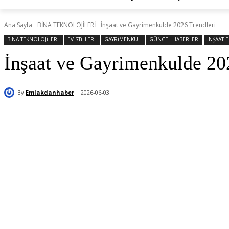
Ana Sayfa
BİNA TEKNOLOJİLERİ
İnşaat ve Gayrimenkulde 2026 Trendleri
BİNA TEKNOLOJİLERİ
EV STİLLERİ
GAYRİMENKUL
GÜNCEL HABERLER
İNŞAAT 
İnşaat ve Gayrimenkulde 20
By
Emlakdanhaber
2026-06-03
Paylaş