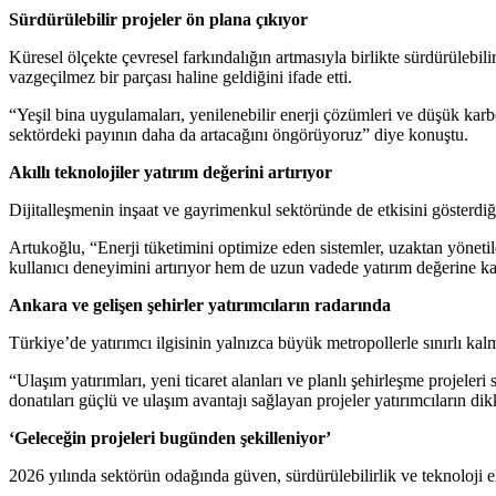
Sürdürülebilir projeler ön plana çıkıyor
Küresel ölçekte çevresel farkındalığın artmasıyla birlikte sürdürülebil
vazgeçilmez bir parçası haline geldiğini ifade etti.
“Yeşil bina uygulamaları, yenilenebilir enerji çözümleri ve düşük karbo
sektördeki payının daha da artacağını öngörüyoruz” diye konuştu.
Akıllı teknolojiler yatırım değerini artırıyor
Dijitalleşmenin inşaat ve gayrimenkul sektöründe de etkisini gösterdiğin
Artukoğlu, “Enerji tüketimini optimize eden sistemler, uzaktan yönetile
kullanıcı deneyimini artırıyor hem de uzun vadede yatırım değerine katk
Ankara ve gelişen şehirler yatırımcıların radarında
Türkiye’de yatırımcı ilgisinin yalnızca büyük metropollerle sınırlı ka
“Ulaşım yatırımları, yeni ticaret alanları ve planlı şehirleşme projele
donatıları güçlü ve ulaşım avantajı sağlayan projeler yatırımcıların 
‘Geleceğin projeleri bugünden şekilleniyor’
2026 yılında sektörün odağında güven, sürdürülebilirlik ve teknoloji e