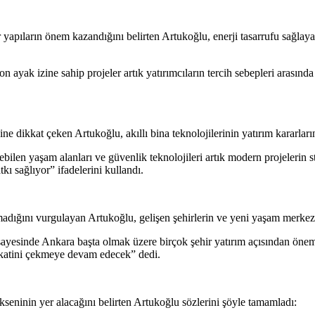
ir yapıların önem kazandığını belirten Artukoğlu, enerji tasarrufu sağlay
n ayak izine sahip projeler artık yatırımcıların tercih sebepleri arasın
e dikkat çeken Artukoğlu, akıllı bina teknolojilerinin yatırım kararların
bilen yaşam alanları ve güvenlik teknolojileri artık modern projelerin sta
ı sağlıyor” ifadelerini kullandı.
lmadığını vurgulayan Artukoğlu, gelişen şehirlerin ve yeni yaşam merkez
ri sayesinde Ankara başta olmak üzere birçok şehir yatırım açısından öneml
dikkatini çekmeye devam edecek” dedi.
kseninin yer alacağını belirten Artukoğlu sözlerini şöyle tamamladı: