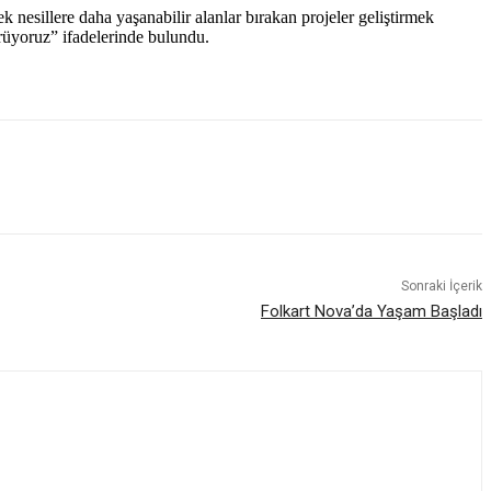
 nesillere daha yaşanabilir alanlar bırakan projeler geliştirmek
ürüyoruz” ifadelerinde bulundu.
Sonraki İçerik
Folkart Nova’da Yaşam Başladı