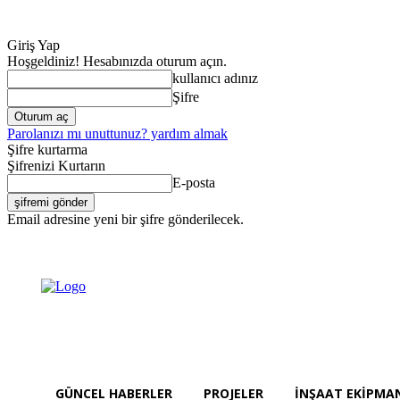
Giriş Yap
Hoşgeldiniz! Hesabınızda oturum açın.
kullanıcı adınız
Şifre
Parolanızı mı unuttunuz? yardım almak
Şifre kurtarma
Şifrenizi Kurtarın
E-posta
Email adresine yeni bir şifre gönderilecek.
Güncel Haberler
Cumartesi, Ağustos 8, 2026
Giriş Yap / Kayıt Ol
GÜNCEL HABERLER
PROJELER
İNŞAAT EKIPMA