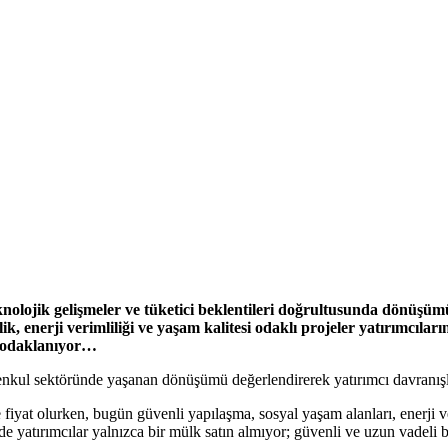
nolojik gelişmeler ve tüketici beklentileri doğrultusunda dönüşü
k, enerji verimliliği ve yaşam kalitesi odaklı projeler yatırımcıları
ye odaklanıyor…
enkul sektöründe yaşanan dönüşümü değerlendirerek yatırımcı davranışlar
 fiyat olurken, bugün güvenli yapılaşma, sosyal yaşam alanları, enerji ve
de yatırımcılar yalnızca bir mülk satın almıyor; güvenli ve uzun vadeli b