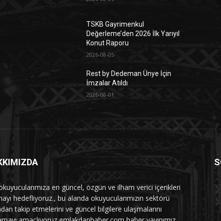
TSKB Gayrimenkul
Değerleme’den 2026 İlk Yarıyıl
Konut Raporu
2026-08-05
Rest by Dedeman Ünye İçin
İmzalar Atıldı
2026-08-01
KKIMIZDA
S
 okuyucularımıza en güncel, özgün ve ilham verici içerikleri
ayı hedefliyoruz., bu alanda okuyucularımızın sektörü
dan takip etmelerini ve güncel bilgilere ulaşmalarını
amayı amaçlıyoruz emlakdanhaber.com haber yayınımız