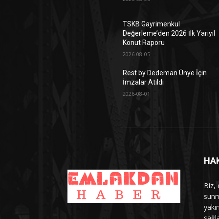
TSKB Gayrimenkul
Değerleme’den 2026 İlk Yarıyıl
Konut Raporu
2026-08-05
Rest by Dedeman Ünye İçin
İmzalar Atıldı
2026-08-01
HA
Biz,
sunm
yakın
sağl