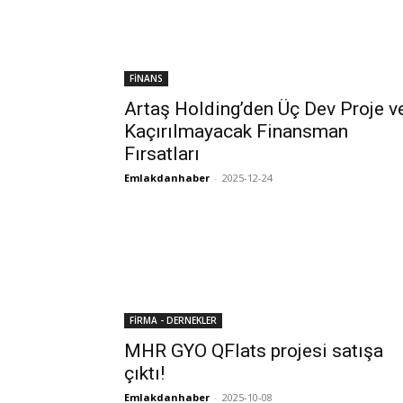
FİNANS
Artaş Holding’den Üç Dev Proje v
Kaçırılmayacak Finansman
Fırsatları
Emlakdanhaber
-
2025-12-24
FİRMA - DERNEKLER
MHR GYO QFlats projesi satışa
çıktı!
Emlakdanhaber
-
2025-10-08