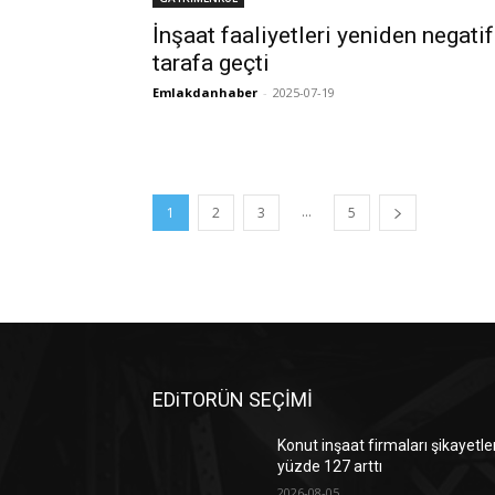
İnşaat faaliyetleri yeniden negatif
tarafa geçti
Emlakdanhaber
-
2025-07-19
...
1
2
3
5
EDiTORÜN SEÇİMİ
Konut inşaat firmaları şikayetle
yüzde 127 arttı
2026-08-05