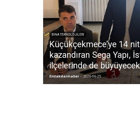
BİNA TEKNOLOJİLERİ
Küçükçekmece’ye 14 nitel
kazandıran Sega Yapı, İs
ilçelerinde de büyüyece
Emlakdanhaber
-
2026-06-25