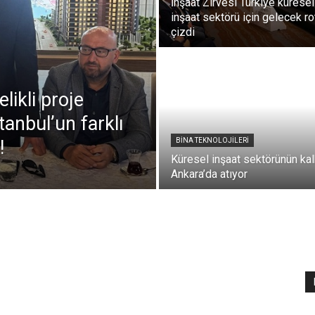
İnşaat Zirvesi Türkiye küresel
inşaat sektörü için gelecek ro
çizdi
ikli proje
tanbul’un farklı
k!
BİNA TEKNOLOJİLERİ
Küresel inşaat sektörünün kal
Ankara’da atıyor