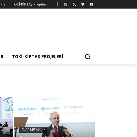
kler
TOKİ-KİPTAŞ Projeleri
ER
TOKİ-KİPTAŞ PROJELERI
FUAR & ETKİNLİK