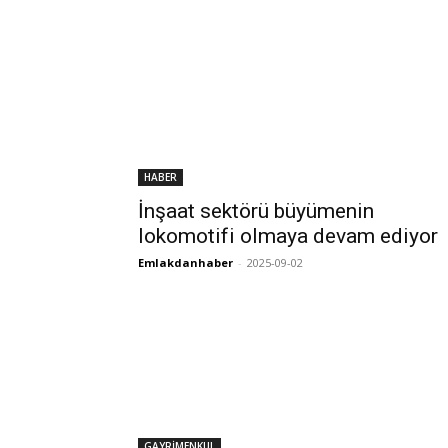
HABER
İnşaat sektörü büyümenin
lokomotifi olmaya devam ediyor
Emlakdanhaber
-
2025-09-02
GAYRİMENKUL