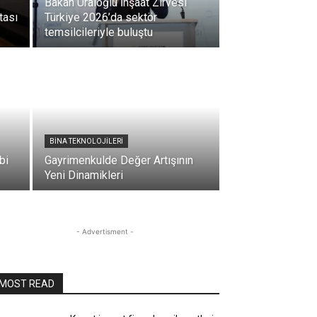
Bakan Uraloğlu İnşaat Zirvesi
tası
Türkiye 2026’da sektör
temsilcileriyle buluştu
BİNA TEKNOLOJİLERİ
bi
Gayrimenkulde Değer Artışının
Yeni Dinamikleri
- Advertisment -
MOST READ