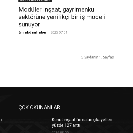
Modüler inşaat, gayrimenkul
sektörüne yenilikçi bir iş modeli
sunuyor
Emlakdanhaber
-
2025-07-01
5 Sayfanın 1. Sayfası
ÇOK OKUNANLAR
ri
Konut inşaat firmaları şikayetleri
yüzde 127 arttı
2026-08-05