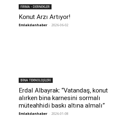
FİRMA - DERNEKLER
Konut Arzı Artıyor!
Emlakdanhaber
-
2026-06-02
BİNA TEKNOLOJİLERİ
Erdal Albayrak: “Vatandaş, konut
alırken bina karnesini sormalı
müteahhidi baskı altına almalı”
Emlakdanhaber
-
2026-01-08