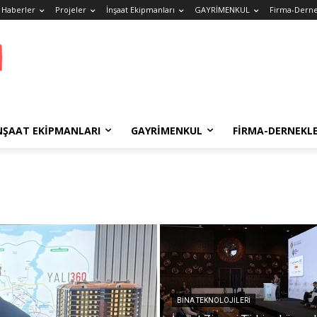
 Haberler
Projeler
İnşaat Ekipmanları
GAYRİMENKUL
Firma-Derne
NŞAAT EKIPMANLARI
GAYRİMENKUL
FIRMA-DERNEKL
BİNA TEKNOLOJİLERİ