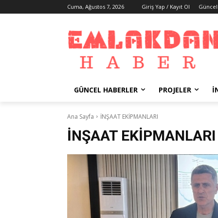
Cuma, Ağustos 7, 2026
Giriş Yap / Kayıt Ol
Güncel
GÜNCEL HABERLER
PROJELER
İ
Ana Sayfa
İNŞAAT EKİPMANLARI
İNŞAAT EKİPMANLARI