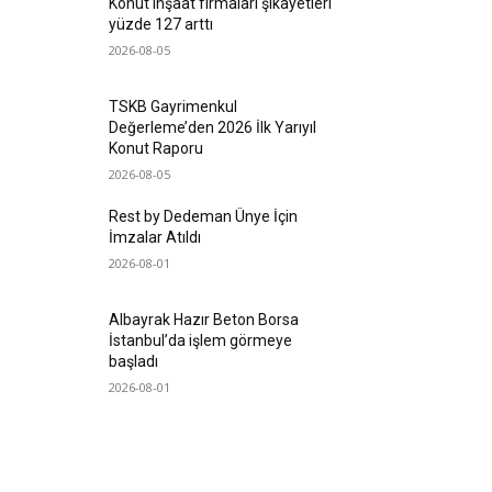
Konut inşaat firmaları şikayetleri
yüzde 127 arttı
2026-08-05
TSKB Gayrimenkul
Değerleme’den 2026 İlk Yarıyıl
Konut Raporu
2026-08-05
Rest by Dedeman Ünye İçin
İmzalar Atıldı
2026-08-01
Albayrak Hazır Beton Borsa
İstanbul’da işlem görmeye
başladı
2026-08-01