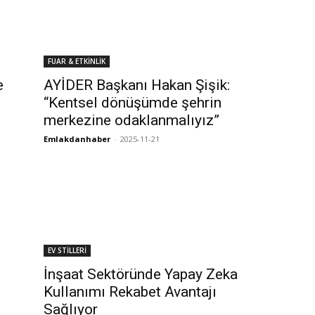
FUAR & ETKİNLİK
e
AYİDER Başkanı Hakan Şişik:
“Kentsel dönüşümde şehrin
merkezine odaklanmalıyız”
Emlakdanhaber
-
2025-11-21
EV STİLLERİ
İnşaat Sektöründe Yapay Zeka
Kullanımı Rekabet Avantajı
Sağlıyor