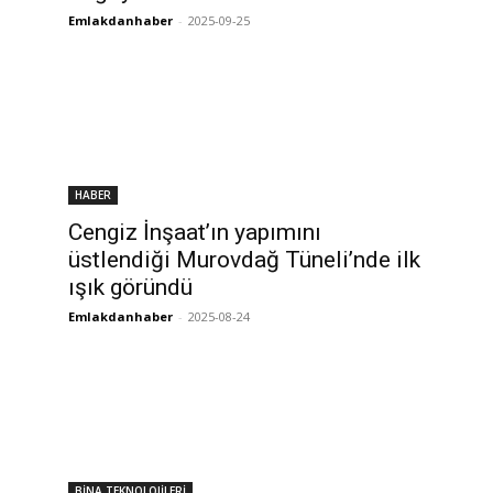
Emlakdanhaber
-
2025-09-25
HABER
Cengiz İnşaat’ın yapımını
üstlendiği Murovdağ Tüneli’nde ilk
ışık göründü
Emlakdanhaber
-
2025-08-24
BİNA TEKNOLOJİLERİ