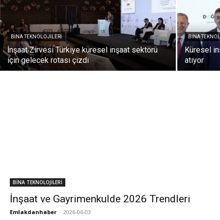
BİNA TEKNOLOJİLERİ
BİNA TEKNOL
İnşaat Zirvesi Türkiye küresel inşaat sektörü
Küresel in
için gelecek rotası çizdi
atıyor
BİNA TEKNOLOJİLERİ
İnşaat ve Gayrimenkulde 2026 Trendleri
Emlakdanhaber
-
2026-06-03