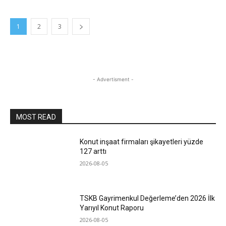
1
2
3
- Advertisment -
MOST READ
Konut inşaat firmaları şikayetleri yüzde
127 arttı
2026-08-05
TSKB Gayrimenkul Değerleme’den 2026 İlk
Yarıyıl Konut Raporu
2026-08-05