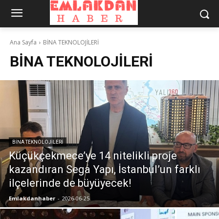
Ana Sayfa
BİNA TEKNOLOJİLERİ
BİNA TEKNOLOJİLERİ
BİNA TEKNOLOJİLERİ
Küçükçekmece’ye 14 nitelikli proje
kazandıran Sega Yapı, İstanbul’un farklı
ilçelerinde de büyüyecek!
Emlakdanhaber
-
2026-06-25