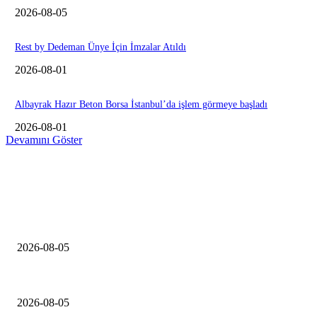
2026-08-05
Rest by Dedeman Ünye İçin İmzalar Atıldı
2026-08-01
Albayrak Hazır Beton Borsa İstanbul’da işlem görmeye başladı
2026-08-01
Devamını Göster
EDiTORÜN SEÇİMİ
Konut inşaat firmaları şikayetleri yüzde 127 arttı
2026-08-05
TSKB Gayrimenkul Değerleme’den 2026 İlk Yarıyıl Konut Raporu
2026-08-05