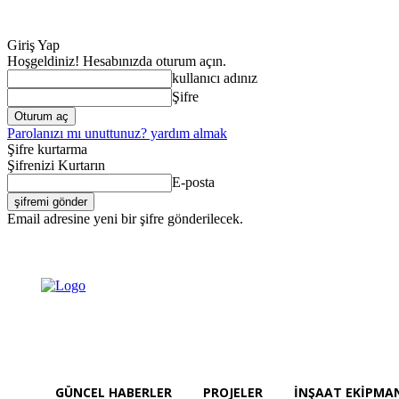
Giriş Yap
Hoşgeldiniz! Hesabınızda oturum açın.
kullanıcı adınız
Şifre
Parolanızı mı unuttunuz? yardım almak
Şifre kurtarma
Şifrenizi Kurtarın
E-posta
Email adresine yeni bir şifre gönderilecek.
Güncel Haberler
Perşembe, Ağustos 6, 2026
Giriş Yap / Kayıt Ol
GÜNCEL HABERLER
PROJELER
İNŞAAT EKIPMA