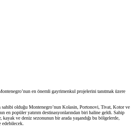
 Montenegro’nun en önemli gayrimenkul projelerini tanıtmak üzere
tış sahibi olduğu Montenegro’nun Kolasin, Portonovi, Tivat, Kotor ve
ın en popüler yatırım destinasyonlarından biri haline geldi. Sahip
ar, kayak ve deniz sezonunun bir arada yaşandığı bu bölgelerde,
e edebilecek.