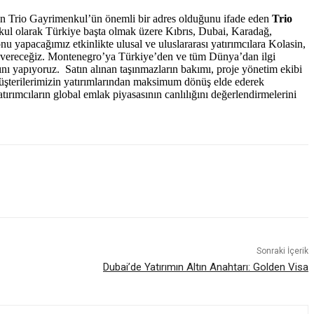
r için Trio Gayrimenkul’ün önemli bir adres olduğunu ifade eden
Trio
imenkul olarak Türkiye başta olmak üzere Kıbrıs, Dubai, Karadağ,
onu yapacağımız etkinlikte ulusal ve uluslararası yatırımcılara Kolasin,
lgi vereceğiz. Montenegro’ya Türkiye’den ve tüm Dünya’dan ilgi
nı yapıyoruz. Satın alınan taşınmazların bakımı, proje yönetim ekibi
, müşterilerimizin yatırımlarından maksimum dönüş elde ederek
rımcıların global emlak piyasasının canlılığını değerlendirmelerini
Sonraki İçerik
Dubai’de Yatırımın Altın Anahtarı: Golden Visa