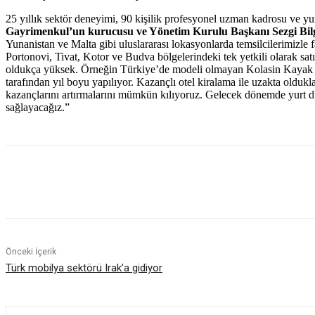
25 yıllık sektör deneyimi, 90 kişilik profesyonel uzman kadrosu ve yur
Gayrimenkul’un kurucusu ve Yönetim Kurulu Başkanı Sezgi Bil
Yunanistan ve Malta gibi uluslararası lokasyonlarda temsilcilerimizle f
Portonovi, Tivat, Kotor ve Budva bölgelerindeki tek yetkili olarak sa
oldukça yüksek. Örneğin Türkiye’de modeli olmayan Kolasin Kayak Merk
tarafından yıl boyu yapılıyor. Kazançlı otel kiralama ile uzakta olduk
kazançlarını artırmalarını mümkün kılıyoruz. Gelecek dönemde yurt dı
sağlayacağız.”
Paylaş
Önceki İçerik
Türk mobilya sektörü Irak’a gidiyor