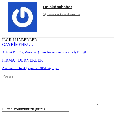
Emlakdanhaber
https://www.emlakdanhaber.com
İLGİLİ HABERLER
GAYRİMENKUL
Azimut Portföy, Mesa ve Quvars Invest’ten Stratejik İş Birliği
FİRMA - DERNEKLER
Anantara Retreat Çeşme 2030’da Açılıyor
Yorum:
Lütfen yorumunuzu giriniz!
İsim:*