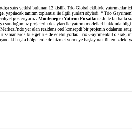
tdışı satış yetkisi bulunan 12 kişilik Trio Global ekibiyle yatırımcıla
ge
, yapılacak tanıtım toplantısı ile ilgili şunları söyledi: “ Trio Gayr
aaliyet gösteriyoruz.
Montenegro Yatırım Fırsatları
adı ile bu hafta s
tışa sunduğumuz projelerin detayları ile yatırım modelleri hakkında bi
ezi’nde yer alan rezidans otel konseptli bir projenin odalarını satışı
ları zamanlarda bile getiri elde edebiliyorlar. Trio Gayrimenkul olarak
şındaki başka bölgelerde de hizmet vermeye başlayarak ülkemizdeki yatı