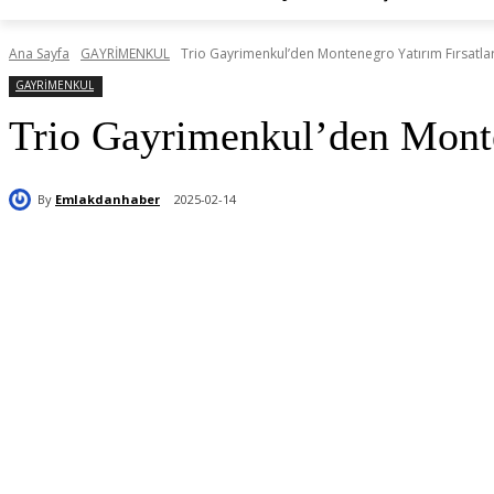
Ana Sayfa
GAYRİMENKUL
Trio Gayrimenkul’den Montenegro Yatırım Fırsatları
GAYRİMENKUL
Trio Gayrimenkul’den Monten
By
Emlakdanhaber
2025-02-14
Paylaş