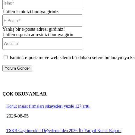
Lütfen isminizi buraya giriniz
E-
Posta:*
Yanlış bir e-posta adresi girdiniz!
Lütfen e-posta adresinizi buraya girin
Website:
Ismimi, e-postamı ve web sitemi bir dahaki sefere bu tarayıcıya ka
ÇOK OKUNANLAR
Konut inşaat firmaları şikayetleri yüzde 127 arttı
2026-08-05
TSKB Gayrimenkul Değerleme’den 2026 İlk Yarıyıl Konut Raporu