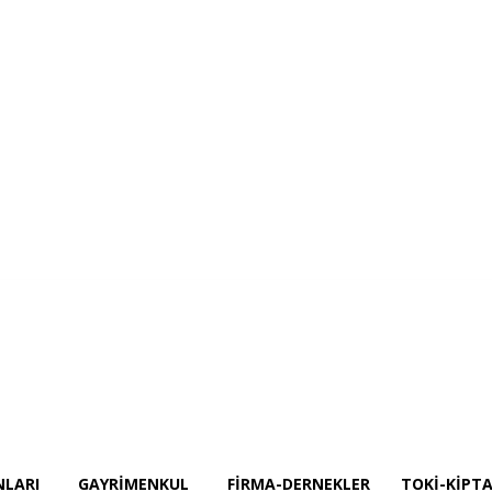
Projeler
İnşaat Ekipmanları
GAYRİMENKUL
Firma-Dernekler
TOKİ-KİP
NLARI
GAYRİMENKUL
FIRMA-DERNEKLER
TOKİ-KİPTA