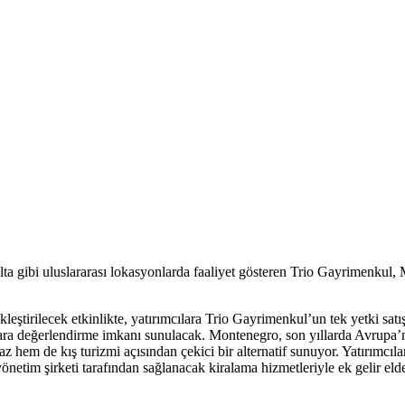
ta gibi uluslararası lokasyonlarda faaliyet gösteren Trio Gayrimenkul,
kleştirilecek etkinlikte, yatırımcılara Trio Gayrimenkul’un tek yetki sa
ılara değerlendirme imkanı sunulacak. Montenegro, son yıllarda Avrupa’n
 hem de kış turizmi açısından çekici bir alternatif sunuyor. Yatırımcıl
netim şirketi tarafından sağlanacak kiralama hizmetleriyle ek gelir eld