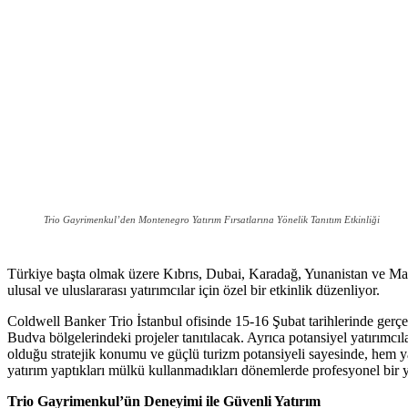
Trio Gayrimenkul’den Montenegro Yatırım Fırsatlarına Yönelik Tanıtım Etkinliği
Türkiye başta olmak üzere Kıbrıs, Dubai, Karadağ, Yunanistan ve Mal
ulusal ve uluslararası yatırımcılar için özel bir etkinlik düzenliyor.
Coldwell Banker Trio İstanbul ofisinde 15-16 Şubat tarihlerinde gerçe
Budva bölgelerindeki projeler tanıtılacak. Ayrıca potansiyel yatırımc
olduğu stratejik konumu ve güçlü turizm potansiyeli sayesinde, hem yaz
yatırım yaptıkları mülkü kullanmadıkları dönemlerde profesyonel bir yö
Trio Gayrimenkul’ün Deneyimi ile Güvenli Yatırım