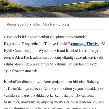
Reportage Türkiye’nin Afra Park projesi
Globaldeki lider gayrimenkul geliştirme markalarından
Reportage Properties
R
eportage Türkiye
’in Türkiye iştiraki
, 28
Eylül Cumartesi günü Wyndham Grand İstanbul Levent’te, yeni
Afra Park
projesi
adına özel bir satış etkinliği düzenleyerek villa
sahibi olmak isteyen yatırımcı ve katılımcılar için tanıtıma özel
eşsiz fırsatlar sunacak.
İstanbul’un dinamik uydu kent projelerinden biri olan Bahçeşehir
1. Kısım’da inşa edilecek Afra Park, modern yaşam olanakları ve
yenilikçi altyapısıyla dikkat çekerken, İstanbul Havalimanı,
hastaneler, üniversiteler, alışveriş merkezleri ve Karadeniz kıyısına
olan yakınlığı ile villa hayatı sürdürmek isteyenlere cazip bir