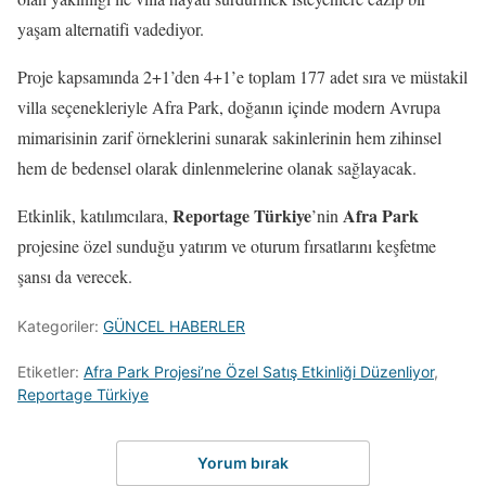
yaşam alternatifi vadediyor.
Proje kapsamında 2+1’den 4+1’e toplam 177 adet sıra ve müstakil
villa seçenekleriyle Afra Park, doğanın içinde modern Avrupa
mimarisinin zarif örneklerini sunarak sakinlerinin hem zihinsel
hem de bedensel olarak dinlenmelerine olanak sağlayacak.
Reportage Türkiye
Afra Park
Etkinlik, katılımcılara,
’nin
projesine özel sunduğu yatırım ve oturum fırsatlarını keşfetme
şansı da verecek.
Kategoriler:
GÜNCEL HABERLER
Etiketler:
Afra Park Projesi’ne Özel Satış Etkinliği Düzenliyor
,
Reportage Türkiye
Yorum bırak