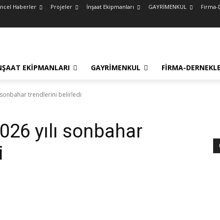
ncel Haberler
Projeler
İnşaat Ekipmanları
GAYRİMENKUL
Firma-
NŞAAT EKIPMANLARI
GAYRİMENKUL
FIRMA-DERNEKL
sonbahar trendlerini belirledi
026 yılı sonbahar
i