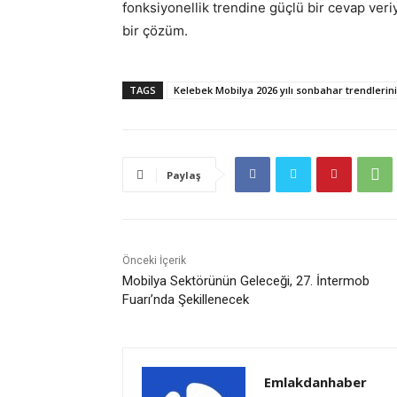
fonksiyonellik trendine güçlü bir cevap veriyo
bir çözüm.
TAGS
Kelebek Mobilya 2026 yılı sonbahar trendlerini 
Paylaş
Önceki İçerik
Mobilya Sektörünün Geleceği, 27. İntermob
Fuarı’nda Şekillenecek
Emlakdanhaber