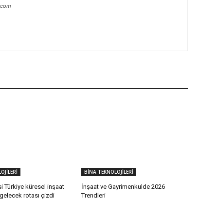
.com
OJİLERİ
BİNA TEKNOLOJİLERİ
i Türkiye küresel inşaat
İnşaat ve Gayrimenkulde 2026
 gelecek rotası çizdi
Trendleri