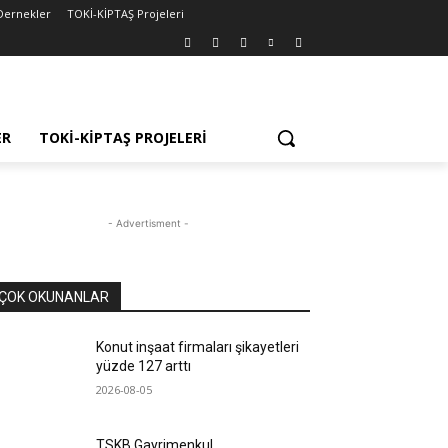
Dernekler
TOKİ-KİPTAŞ Projeleri
ER
TOKİ-KİPTAŞ PROJELERI
- Advertisment -
ÇOK OKUNANLAR
Konut inşaat firmaları şikayetleri
yüzde 127 arttı
2026-08-05
TSKB Gayrimenkul