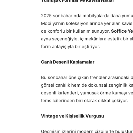
Yumuşak Formlar ve Kavisli Hatlar
2025 sonbaharında mobilyalarda daha yumuşak
Mobilya’nın koleksiyonlarında yer alan kavis
de konforlu bir kullanım sunuyor.
Soffice Y
ayna seçeneğiyle, iç mekânlara estetik bir a
form anlayışıyla birleştiriyor.
Canlı Desenli Kaplamalar
Bu sonbahar öne çıkan trendler arasındaki
görsel canlılık hem de dokunsal zenginlik k
desenli kırlentleri, yumuşak örme kumaşı ve
temsilcilerinden biri olarak dikkat çekiyor.
Vintage ve Kişisellik Vurgusu
Geçmişin izlerini modern çizgilerle buluştura