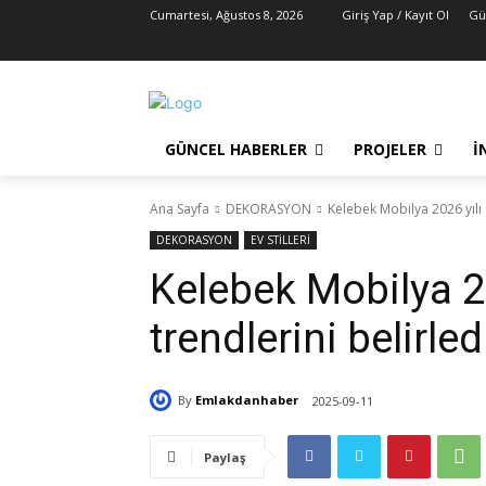
Cumartesi, Ağustos 8, 2026
Giriş Yap / Kayıt Ol
Gü
GÜNCEL HABERLER
PROJELER
İ
Ana Sayfa
DEKORASYON
Kelebek Mobilya 2026 yılı 
DEKORASYON
EV STİLLERİ
Kelebek Mobilya 2
trendlerini belirled
By
Emlakdanhaber
2025-09-11
Paylaş