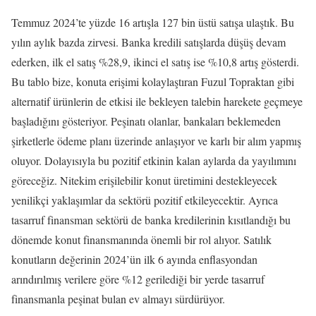
Temmuz 2024’te yüzde 16 artışla 127 bin üstü satışa ulaştık. Bu
yılın aylık bazda zirvesi. Banka kredili satışlarda düşüş devam
ederken, ilk el satış %28,9, ikinci el satış ise %10,8 artış gösterdi.
Bu tablo bize, konuta erişimi kolaylaştıran Fuzul Topraktan gibi
alternatif ürünlerin de etkisi ile bekleyen talebin harekete geçmeye
başladığını gösteriyor. Peşinatı olanlar, bankaları beklemeden
şirketlerle ödeme planı üzerinde anlaşıyor ve karlı bir alım yapmış
oluyor. Dolayısıyla bu pozitif etkinin kalan aylarda da yayılımını
göreceğiz. Nitekim erişilebilir konut üretimini destekleyecek
yenilikçi yaklaşımlar da sektörü pozitif etkileyecektir. Ayrıca
tasarruf finansman sektörü de banka kredilerinin kısıtlandığı bu
dönemde konut finansmanında önemli bir rol alıyor. Satılık
konutların değerinin 2024’ün ilk 6 ayında enflasyondan
arındırılmış verilere göre %12 gerilediği bir yerde tasarruf
finansmanla peşinat bulan ev almayı sürdürüyor.