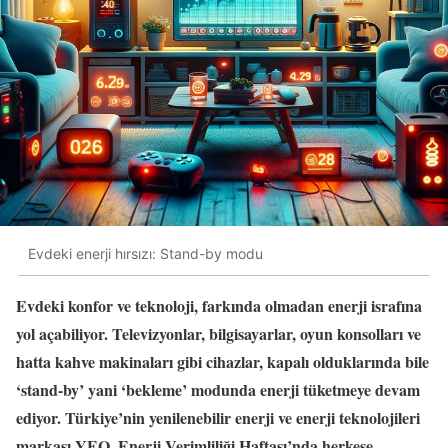
Evdeki enerji hırsızı: Stand-by modu
Evdeki konfor ve teknoloji, farkında olmadan enerji israfına
yol açabiliyor. Televizyonlar, bilgisayarlar, oyun konsolları ve
hatta kahve makinaları gibi cihazlar, kapalı olduklarında bile
‘stand-by’ yani ‘bekleme’ modunda enerji tüketmeye devam
ediyor. Türkiye’nin yenilenebilir enerji ve enerji teknolojileri
markası YEO, Enerji Verimliliği Haftası’nda herkese