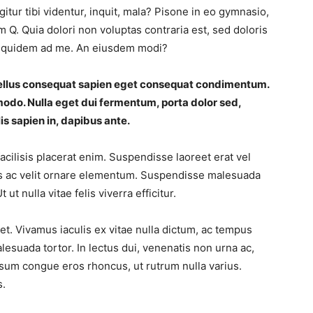
tur tibi videntur, inquit, mala? Pisone in eo gymnasio,
. Quia dolori non voluptas contraria est, sed doloris
cta quidem ad me. An eiusdem modi?
asellus consequat sapien eget consequat condimentum.
odo. Nulla eget dui fermentum, porta dolor sed,
is sapien in, dapibus ante.
facilisis placerat enim. Suspendisse laoreet erat vel
us ac velit ornare elementum. Suspendisse malesuada
ut nulla vitae felis viverra efficitur.
. Vivamus iaculis ex vitae nulla dictum, ac tempus
lesuada tortor. In lectus dui, venenatis non urna ac,
sum congue eros rhoncus, ut rutrum nulla varius.
s.