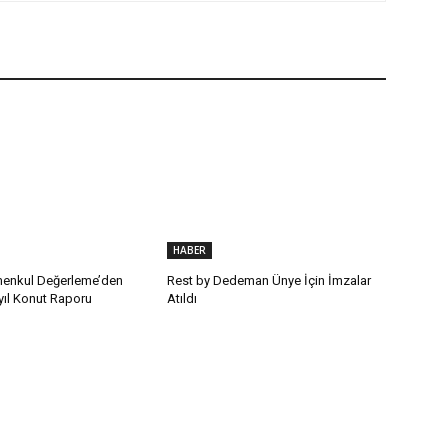
HABER
enkul Değerleme’den
Rest by Dedeman Ünye İçin İmzalar
ıyıl Konut Raporu
Atıldı