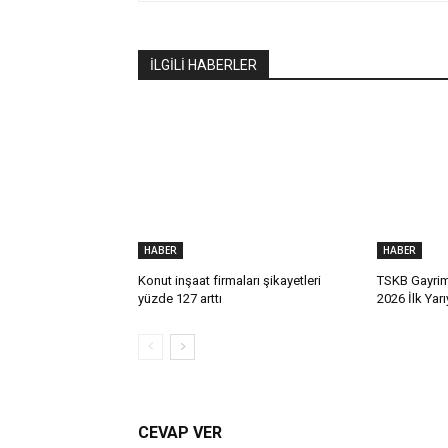
İLGİLİ HABERLER
HABER
HABER
Konut inşaat firmaları şikayetleri
TSKB Gayrim
yüzde 127 arttı
2026 İlk Yar
CEVAP VER