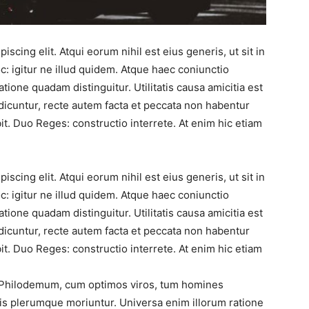
scing elit. Atqui eorum nihil est eius generis, ut sit in
: igitur ne illud quidem. Atque haec coniunctio
ione quadam distinguitur. Utilitatis causa amicitia est
cuntur, recte autem facta et peccata non habentur
. Duo Reges: constructio interrete. At enim hic etiam
scing elit. Atqui eorum nihil est eius generis, ut sit in
: igitur ne illud quidem. Atque haec coniunctio
ione quadam distinguitur. Utilitatis causa amicitia est
cuntur, recte autem facta et peccata non habentur
. Duo Reges: constructio interrete. At enim hic etiam
t Philodemum, cum optimos viros, tum homines
lis plerumque moriuntur. Universa enim illorum ratione