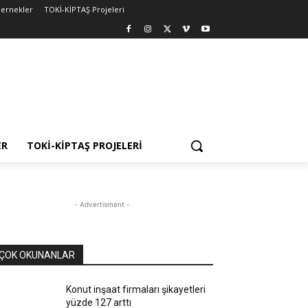
ernekler
TOKİ-KİPTAŞ Projeleri
ER
TOKİ-KİPTAŞ PROJELERI
- Advertisment -
ÇOK OKUNANLAR
Konut inşaat firmaları şikayetleri
yüzde 127 arttı