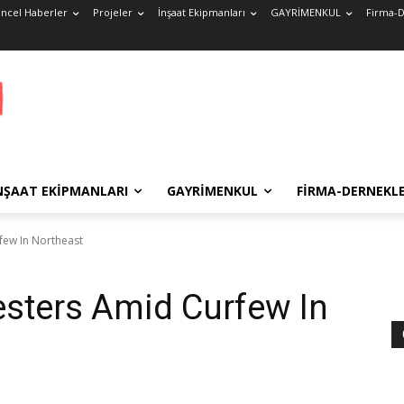
ncel Haberler
Projeler
İnşaat Ekipmanları
GAYRİMENKUL
Firma-D
NŞAAT EKIPMANLARI
GAYRİMENKUL
FIRMA-DERNEKL
few In Northeast
testers Amid Curfew In