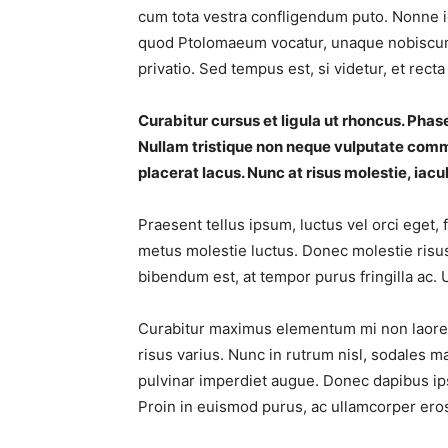
cum tota vestra confligendum puto. Nonne igi
quod Ptolomaeum vocatur, unaque nobiscum Q
privatio. Sed tempus est, si videtur, et re
Curabitur cursus et ligula ut rhoncus. Ph
Nullam tristique non neque vulputate comm
placerat lacus. Nunc at risus molestie, iacul
Praesent tellus ipsum, luctus vel orci eget, 
metus molestie luctus. Donec molestie ris
bibendum est, at tempor purus fringilla ac. Ut 
Curabitur maximus elementum mi non laoreet
risus varius. Nunc in rutrum nisl, sodales ma
pulvinar imperdiet augue. Donec dapibus ip
Proin in euismod purus, ac ullamcorper ero