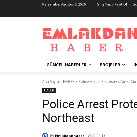
Perşembe, Ağustos 6, 2026
Giriş Yap / Kayıt Ol
Gü
GÜNCEL HABERLER
PROJELER
İ
Ana Sayfa
HABER
Police Arrest Protesters Amid Cur
HABER
Police Arrest Pro
Northeast
By
Emlakdanhaber
2020-02-13