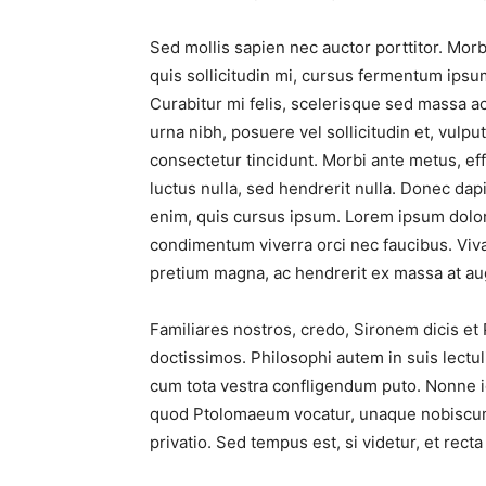
Sed mollis sapien nec auctor porttitor. Mor
quis sollicitudin mi, cursus fermentum ipsu
Curabitur mi felis, scelerisque sed massa ac
urna nibh, posuere vel sollicitudin et, vulpu
consectetur tincidunt. Morbi ante metus, eff
luctus nulla, sed hendrerit nulla. Donec da
enim, quis cursus ipsum. Lorem ipsum dolor 
condimentum viverra orci nec faucibus. Viva
pretium magna, ac hendrerit ex massa at au
Familiares nostros, credo, Sironem dicis e
doctissimos. Philosophi autem in suis lectu
cum tota vestra confligendum puto. Nonne igi
quod Ptolomaeum vocatur, unaque nobiscum Q
privatio. Sed tempus est, si videtur, et re