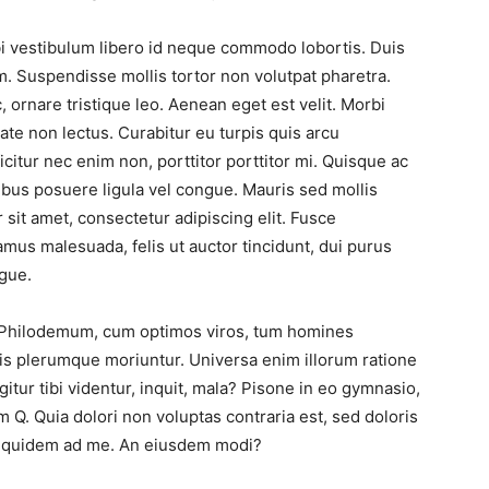
bi vestibulum libero id neque commodo lobortis. Duis
m. Suspendisse mollis tortor non volutpat pharetra.
, ornare tristique leo. Aenean eget est velit. Morbi
tate non lectus. Curabitur eu turpis quis arcu
icitur nec enim non, porttitor porttitor mi. Quisque ac
pibus posuere ligula vel congue. Mauris sed mollis
sit amet, consectetur adipiscing elit. Fusce
mus malesuada, felis ut auctor tincidunt, dui purus
gue.
t Philodemum, cum optimos viros, tum homines
lis plerumque moriuntur. Universa enim illorum ratione
tur tibi videntur, inquit, mala? Pisone in eo gymnasio,
. Quia dolori non voluptas contraria est, sed doloris
cta quidem ad me. An eiusdem modi?