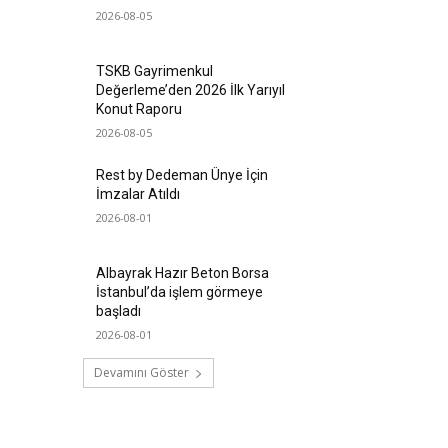
2026-08-05
TSKB Gayrimenkul
Değerleme’den 2026 İlk Yarıyıl
Konut Raporu
2026-08-05
Rest by Dedeman Ünye İçin
İmzalar Atıldı
2026-08-01
Albayrak Hazır Beton Borsa
İstanbul’da işlem görmeye
başladı
2026-08-01
Devamını Göster