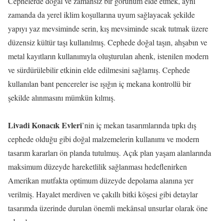
Cephelerde doğal ve zamansız bir görünüm elde etmek, aynı
zamanda da yerel iklim koşullarına uyum sağlayacak şekilde
yapıyı yaz mevsiminde serin, kış mevsiminde sıcak tutmak üzere
düzensiz kültür taşı kullanılmış. Cephede doğal taşın, ahşabın ve
metal kayıtların kullanımıyla oluşturulan ahenk, istenilen modern
ve sürdürülebilir etkinin elde edilmesini sağlamış. Cephede
kullanılan bant pencereler ise ışığın iç mekana kontrollü bir
şekilde alınmasını mümkün kılmış.
Livadi Konacık Evleri
’nin iç mekan tasarımlarında tıpkı dış
cephede olduğu gibi doğal malzemelerin kullanımı ve modern
tasarım kararları ön planda tutulmuş. Açık plan yaşam alanlarında
maksimum düzeyde hareketlilik sağlanması hedeflenirken
Amerikan mutfakta optimum düzeyde depolama alanına yer
verilmiş. Hayalet merdiven ve çakıllı bitki köşesi gibi detaylar
tasarımda üzerinde durulan önemli mekânsal unsurlar olarak öne