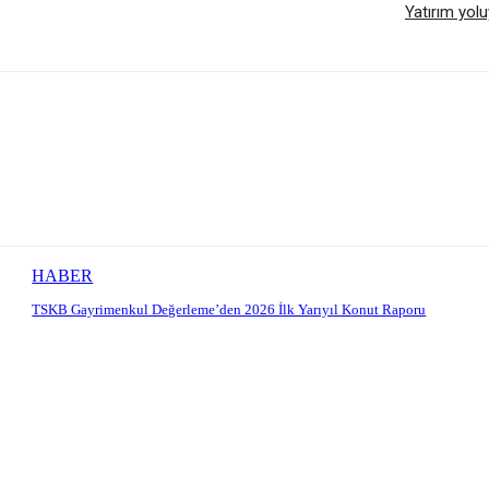
Yatırım yolu
HABER
TSKB Gayrimenkul Değerleme’den 2026 İlk Yarıyıl Konut Raporu