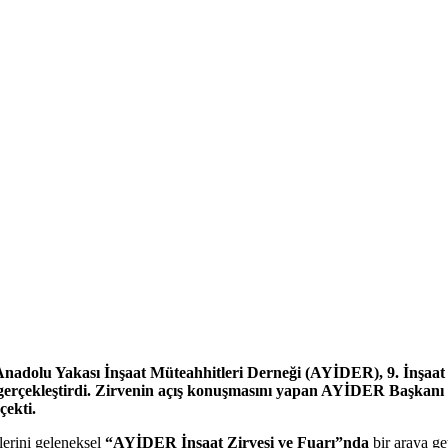
n Anadolu Yakası İnşaat Müteahhitleri Derneği (AYİDER), 9. İnşa
erçekleştirdi. Zirvenin açış konuşmasını yapan AYİDER Başkanı H
çekti.
lerini geleneksel
“AYİDER İnşaat Zirvesi ve Fuarı”nda
bir araya g