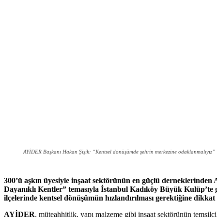
AYİDER Başkanı Hakan Şişik: “Kentsel dönüşümde şehrin merkezine odaklanmalıyız”
300’ü aşkın üyesiyle inşaat sektörünün en güçlü derneklerinde
Dayanıklı Kentler” temasıyla İstanbul Kadıköy Büyük Kulüp’te g
ilçelerinde kentsel dönüşümün hızlandırılması gerektiğine dikkat 
AYİDER
, müteahhitlik, yapı malzeme gibi inşaat sektörünün temsilci