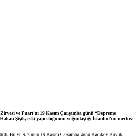
at Zirvesi ve Fuarı’nı 19 Kasım Çarşamba günü “Depreme
akan Şişik, eski yapı stoğunun yoğunlaştığı İstanbul’un merkez
etirdi. Bu yıl 9.’sunun 19 Kasım Çarşamba günü Kadıköy Büyük