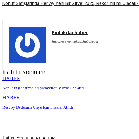
Konut Satışlarında Her Ay Yeni Bir Zirve: 2025, Rekor Yılı mı Olacak?
Emlakdanhaber
https://www.emlakdanhaber.com
İLGİLİ HABERLER
HABER
Konut inşaat firmaları şikayetleri yüzde 127 arttı
HABER
Rest by Dedeman Ünye İçin İmzalar Atıldı
Lütfen yorumunuzu giriniz!