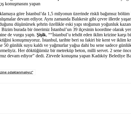
açış konuşmasını yapan
klamaya göre İstanbul’da 1,5 milyonun üzerinde riskli bağımsız bölüm
şmalar devam ediyor. Aynı zamanda Balıkesir gibi çevre illerde yaşa
lduğunu düşünürsek şehrin özellikle eski yapı stoğunun yoğunluk kazand
. Bizim burada bir önerimiz İstanbul’un 39 ilçesinin koordine olarak yer
mine de vurgu yaptı.
Şişik
, ““İstanbul’u tehdit eden iklim krizine karşı
tiğini konuşmuyoruz. İstanbul, tarihte beri su fakiri bir kent ve iklim k
ise 50 günlük suyu kaldı ve yağmurlar yağsa dahi bu sene sadece günlü
ürmeliyiz. Her döktüğümüz bir metreküp beton, milli servet. 2 sene ö
larımız devam ediyor” dedi. Zirvede konuşma yapan Kadıköy Belediye B
zine odaklanmalıyız”