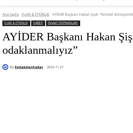
Ana Sayfa
FUAR & ETKİNLİK
AYİDER Başkanı Hakan Şişik: “Kentsel dönüşümd
FUAR & ETKİNLİK
HABER
İNŞAAT EKİPMANLARI
AYİDER Başkanı Hakan Şişi
odaklanmalıyız”
By
Emlakdanhaber
2025-11-21
Paylaş