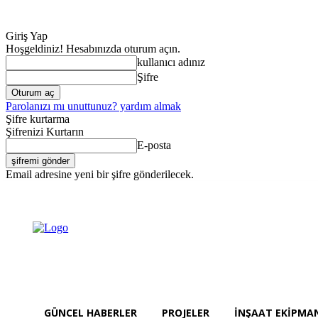
Giriş Yap
Hoşgeldiniz! Hesabınızda oturum açın.
kullanıcı adınız
Şifre
Parolanızı mı unuttunuz? yardım almak
Şifre kurtarma
Şifrenizi Kurtarın
E-posta
Email adresine yeni bir şifre gönderilecek.
Güncel Haberler
Cumartesi, Ağustos 8, 2026
Giriş Yap / Kayıt Ol
GÜNCEL HABERLER
PROJELER
İNŞAAT EKIPMA