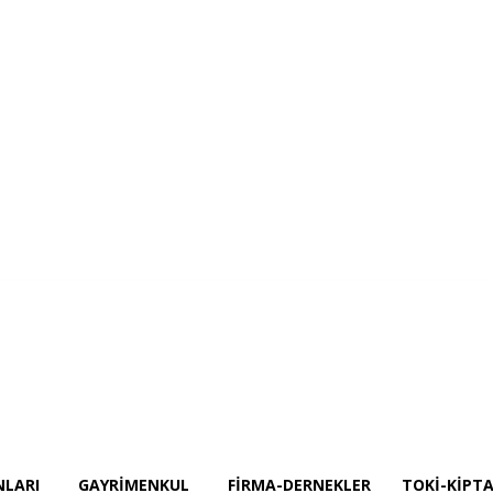
Projeler
İnşaat Ekipmanları
GAYRİMENKUL
Firma-Dernekler
TOKİ-KİPT
NLARI
GAYRİMENKUL
FIRMA-DERNEKLER
TOKİ-KİPTA