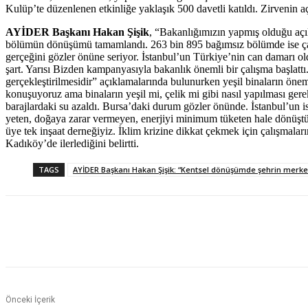
Kulüp’te düzenlenen etkinliğe yaklaşık 500 davetli katıldı. Zirvenin 
AYİDER Başkanı Hakan Şişik
, “Bakanlığımızın yapmış olduğu açı
bölümün dönüşümü tamamlandı. 263 bin 895 bağımsız bölümde ise çalı
gerçeğini gözler önüne seriyor. İstanbul’un Türkiye’nin can damarı o
şart. Yarısı Bizden kampanyasıyla bakanlık önemli bir çalışma başlattı
gerçekleştirilmesidir” açıklamalarında bulunurken yeşil binaların öne
konuşuyoruz ama binaların yeşil mi, çelik mi gibi nasıl yapılması gerek
barajlardaki su azaldı. Bursa’daki durum gözler önünde. İstanbul’un 
yeten, doğaya zarar vermeyen, enerjiyi minimum tüketen hale dönüşt
üye tek inşaat derneğiyiz. İklim krizine dikkat çekmek için çalışma
Kadıköy’de ilerlediğini belirtti.
TAGS
AYİDER Başkanı Hakan Şişik: “Kentsel dönüşümde şehrin merke
Paylaş
Önceki İçerik