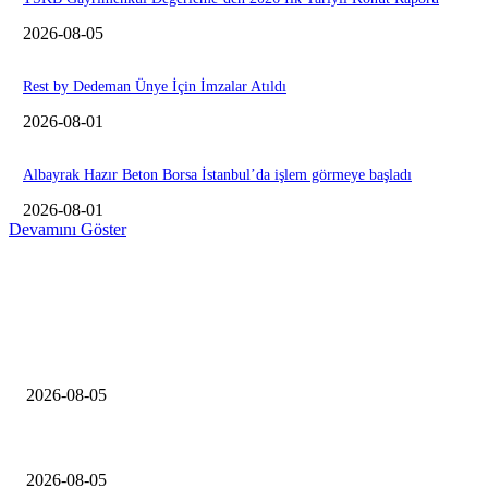
2026-08-05
Rest by Dedeman Ünye İçin İmzalar Atıldı
2026-08-01
Albayrak Hazır Beton Borsa İstanbul’da işlem görmeye başladı
2026-08-01
Devamını Göster
EDiTORÜN SEÇİMİ
Konut inşaat firmaları şikayetleri yüzde 127 arttı
2026-08-05
TSKB Gayrimenkul Değerleme’den 2026 İlk Yarıyıl Konut Raporu
2026-08-05