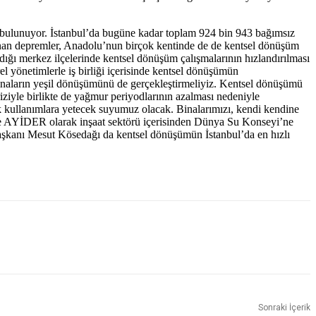
 bulunuyor. İstanbul’da bugüne kadar toplam 924 bin 943 bağımsız
nan depremler, Anadolu’nun birçok kentinde de de kentsel dönüşüm
ığı merkez ilçelerinde kentsel dönüşüm çalışmalarının hızlandırılması
el yönetimlerle iş birliği içerisinde kentsel dönüşümün
 binaların yeşil dönüşümünü de gerçekleştirmeliyiz. Kentsel dönüşümü
riziyle birlikte de yağmur periyodlarının azalması nedeniyle
k kullanımlara yetecek suyumuz olacak. Binalarımızı, kendi kendine
nce AYİDER olarak inşaat sektörü içerisinden Dünya Su Konseyi’ne
aşkanı Mesut Kösedağı da kentsel dönüşümün İstanbul’da en hızlı
Sonraki İçerik