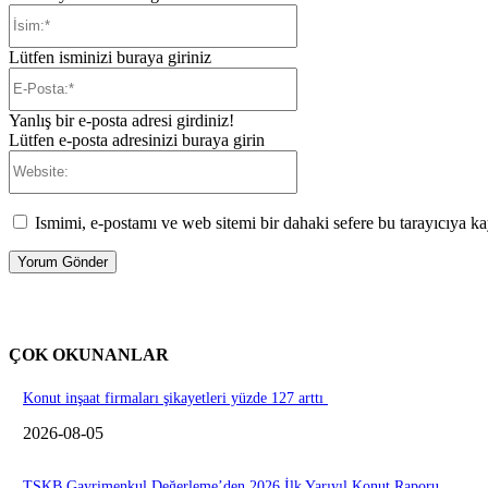
İsim:*
Lütfen isminizi buraya giriniz
E-
Posta:*
Yanlış bir e-posta adresi girdiniz!
Lütfen e-posta adresinizi buraya girin
Website:
Ismimi, e-postamı ve web sitemi bir dahaki sefere bu tarayıcıya ka
ÇOK OKUNANLAR
Konut inşaat firmaları şikayetleri yüzde 127 arttı
2026-08-05
TSKB Gayrimenkul Değerleme’den 2026 İlk Yarıyıl Konut Raporu