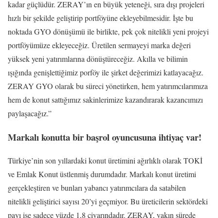
kadar güçlüdür. ZERAY’ın en büyük yeteneği, sıra dışı projeleri
hızlı bir şekilde geliştirip portföyüne ekleyebilmesidir. İşte bu
noktada GYO dönüşümü ile birlikte, pek çok nitelikli yeni projeyi
portföyümüze ekleyeceğiz. Üretilen sermayeyi marka değeri
yüksek yeni yatırımlarına dönüştüreceğiz. Akılla ve bilimin
ışığında genişlettiğimiz porföy ile şirket değerimizi katlayacağız.
ZERAY GYO olarak bu süreci yönetirken, hem yatırımcılarımıza
hem de konut sattığımız sakinlerimize kazandırarak kazancımızı
paylaşacağız.”
Markalı konutta bir başrol oyuncusuna ihtiyaç var!
Türkiye’nin son yıllardaki konut üretimini ağırlıklı olarak TOKİ
ve Emlak Konut üstlenmiş durumdadır. Markalı konut üretimi
gerçekleştiren ve bunları yabancı yatırımcılara da satabilen
nitelikli geliştirici sayısı 20’yi geçmiyor. Bu üreticilerin sektördeki
payı ise sadece yüzde 1,8 civarındadır. ZERAY, yakın sürede