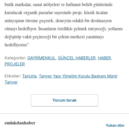
butik markalar, sanat atölyeleri ve haftanın belirli günlerinde
kurulacak organik pazarlar sayesinde proje, klasik ticalan
anlayışının ötesine geçerek, deneyim odaklı bir destinasyon
olmayı hedefliyor. İnsanların özellikle gelmek isteyeceği, yollarını
değiştirip vakit geçireceği bir çekim merkezi yaratmayı
hedefliyoruz”
Kategoriler:
GAYRİMENKUL
,
GÜNCEL HABERLER
,
HABER
,
PROJELER
Etiketler:
TanUrla
,
Tanyer Yapı Yönetim Kurulu Başkanı Münir
Tanyer
Yorum bırak
emlakdanhaber
Yukarı dön