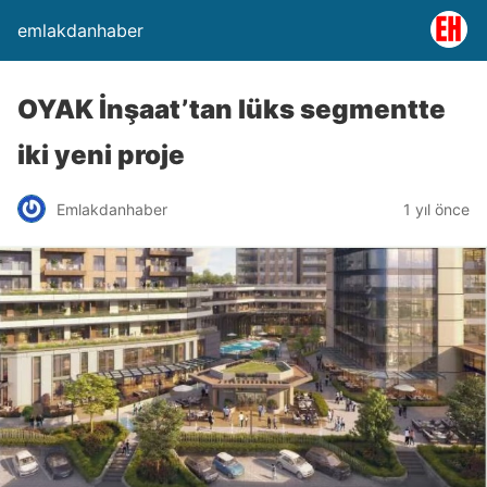
emlakdanhaber
OYAK İnşaat’tan lüks segmentte
iki yeni proje
Emlakdanhaber
1 yıl önce