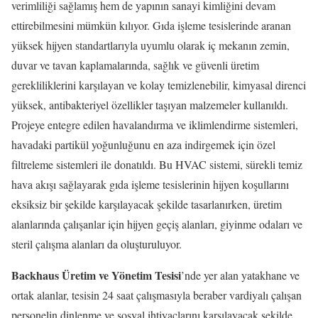
verimliliği sağlamış hem de yapının sanayi kimliğini devam
ettirebilmesini mümkün kılıyor. Gıda işleme tesislerinde aranan
yüksek hijyen standartlarıyla uyumlu olarak iç mekanın zemin,
duvar ve tavan kaplamalarında, sağlık ve güvenli üretim
gerekliliklerini karşılayan ve kolay temizlenebilir, kimyasal direnci
yüksek, antibakteriyel özellikler taşıyan malzemeler kullanıldı.
Projeye entegre edilen havalandırma ve iklimlendirme sistemleri,
havadaki partikül yoğunluğunu en aza indirgemek için özel
filtreleme sistemleri ile donatıldı. Bu HVAC sistemi, sürekli temiz
hava akışı sağlayarak gıda işleme tesislerinin hijyen koşullarını
eksiksiz bir şekilde karşılayacak şekilde tasarlanırken, üretim
alanlarında çalışanlar için hijyen geçiş alanları, giyinme odaları ve
steril çalışma alanları da oluşturuluyor.
Backhaus Üretim ve Yönetim Tesisi
’nde yer alan yatakhane ve
ortak alanlar, tesisin 24 saat çalışmasıyla beraber vardiyalı çalışan
personelin dinlenme ve sosyal ihtiyaçlarını karşılayacak şekilde