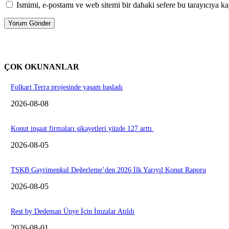
Ismimi, e-postamı ve web sitemi bir dahaki sefere bu tarayıcıya ka
ÇOK OKUNANLAR
Folkart Terra projesinde yaşam başladı
2026-08-08
Konut inşaat firmaları şikayetleri yüzde 127 arttı
2026-08-05
TSKB Gayrimenkul Değerleme’den 2026 İlk Yarıyıl Konut Raporu
2026-08-05
Rest by Dedeman Ünye İçin İmzalar Atıldı
2026-08-01