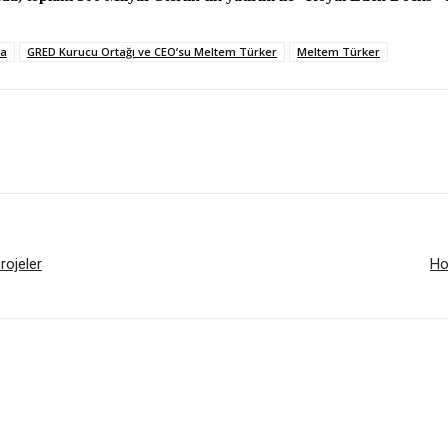
ta
GRED Kurucu Ortağı ve CEO’su Meltem Türker
Meltem Türker
rojeler
Ho