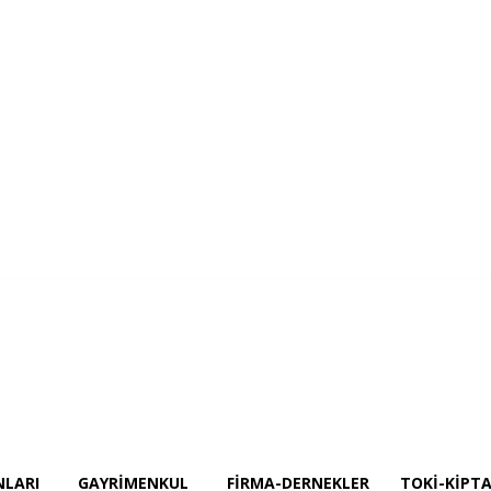
Projeler
İnşaat Ekipmanları
GAYRİMENKUL
Firma-Dernekler
TOKİ-KİPT
NLARI
GAYRİMENKUL
FIRMA-DERNEKLER
TOKİ-KİPTA