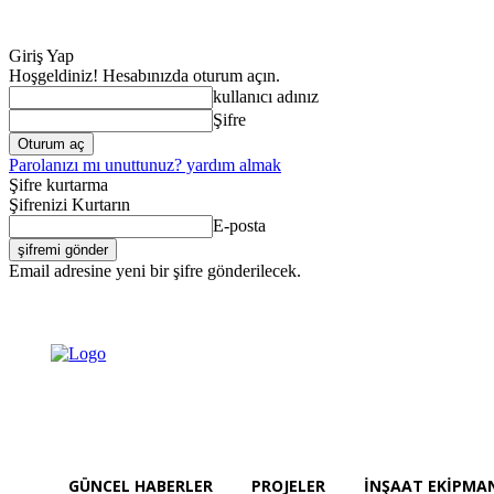
Giriş Yap
Hoşgeldiniz! Hesabınızda oturum açın.
kullanıcı adınız
Şifre
Parolanızı mı unuttunuz? yardım almak
Şifre kurtarma
Şifrenizi Kurtarın
E-posta
Email adresine yeni bir şifre gönderilecek.
Güncel Haberler
Cumartesi, Ağustos 8, 2026
Giriş Yap / Kayıt Ol
GÜNCEL HABERLER
PROJELER
İNŞAAT EKIPMA