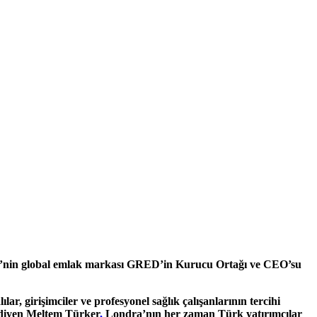
rkiye’nin global emlak markası GRED’in Kurucu Ortağı ve CEO’su
, girişimciler ve profesyonel sağlık çalışanlarının tercihi
” diyen Meltem Türker
,
Londra’nın her zaman Türk yatırımcılar