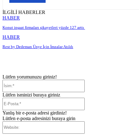
İLGİLİ HABERLER
HABER
Konut inşaat firmaları şikayetleri yüzde 127 arttı
HABER
Rest by Dedeman Ünye İçin İmzalar Atıldı
Lütfen yorumunuzu giriniz!
İsim:*
Lütfen isminizi buraya giriniz
E-
Posta:*
Yanlış bir e-posta adresi girdiniz!
Lütfen e-posta adresinizi buraya girin
Website: