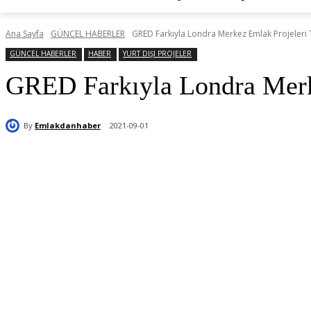
Ana Sayfa
GÜNCEL HABERLER
GRED Farkıyla Londra Merkez Emlak Projeleri T
GÜNCEL HABERLER
HABER
YURT DIŞI PROJELER
GRED Farkıyla Londra Merke
By
Emlakdanhaber
2021-09-01
Paylaş