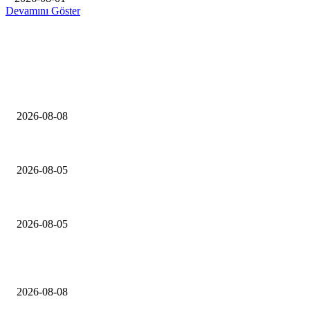
Devamını Göster
EDiTORÜN SEÇİMİ
Folkart Terra projesinde yaşam başladı
2026-08-08
Konut inşaat firmaları şikayetleri yüzde 127 arttı
2026-08-05
TSKB Gayrimenkul Değerleme’den 2026 İlk Yarıyıl Konut Raporu
2026-08-05
ÇOK OKUNANLAR
Folkart Terra projesinde yaşam başladı
2026-08-08