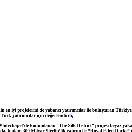
’nin en iyi projelerini de yabancı yatırımcılar ile buluşturan Tü
ürk yatırımcılar için değerlendirdi
.
itechapel’de konumlanan “The Silk District” projesi beyaz yakalılar
ında, toplam 300 Milyar Sterlin’lik yatırım ile “Royal Eden Docks