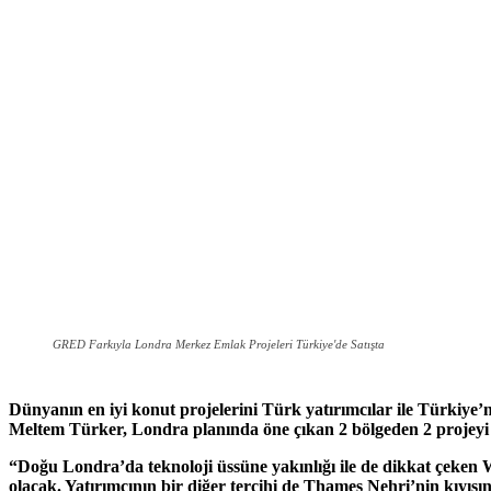
GRED Farkıyla Londra Merkez Emlak Projeleri Türkiye'de Satışta
Dünyanın en iyi konut projelerini Türk yatırımcılar ile Türkiye
Meltem Türker, Londra planında öne çıkan 2 bölgeden 2 projeyi T
“Doğu Londra’da teknoloji üssüne yakınlığı ile de dikkat çeken Wh
olacak. Yatırımcının bir diğer tercihi de Thames Nehri’nin kıyıs