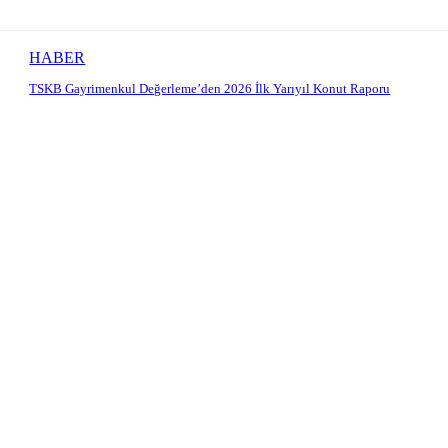
HABER
TSKB Gayrimenkul Değerleme’den 2026 İlk Yarıyıl Konut Raporu