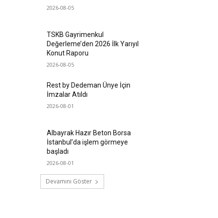
2026-08-05
TSKB Gayrimenkul
Değerleme’den 2026 İlk Yarıyıl
Konut Raporu
2026-08-05
Rest by Dedeman Ünye İçin
İmzalar Atıldı
2026-08-01
Albayrak Hazır Beton Borsa
İstanbul’da işlem görmeye
başladı
2026-08-01
Devamını Göster