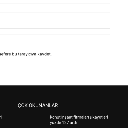
İsim:*
E-
Posta:*
Website:
sefere bu tarayıcıya kaydet.
ÇOK OKUNANLAR
ri
Konut inşaat firmaları şikayetleri
yüzde 127 arttı