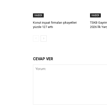
HABER
HABER
Konut inşaat firmaları şikayetleri
TSKB Gayrim
yüzde 127 arttı
2026 İlk Yar
CEVAP VER
Yorum: