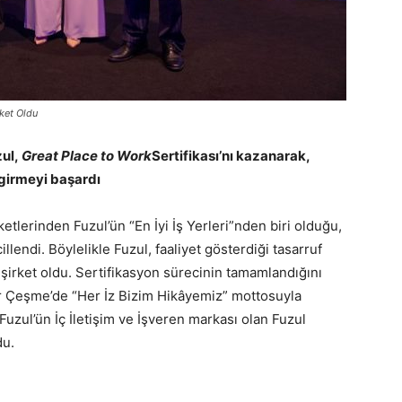
rket Oldu
zul,
Great Place to Work
Sertifikası’nı kazanarak,
e girmeyi başardı
ketlerinden Fuzul’ün “En İyi İş Yerleri”nden biri olduğu,
illendi. Böylelikle Fuzul, faaliyet gösterdiği tasarruf
 şirket oldu. Sertifikasyon sürecinin tamamlandığını
ir Çeşme’de “Her İz Bizim Hikâyemiz” mottosuyla
Fuzul’ün İç İletişim ve İşveren markası olan Fuzul
du.