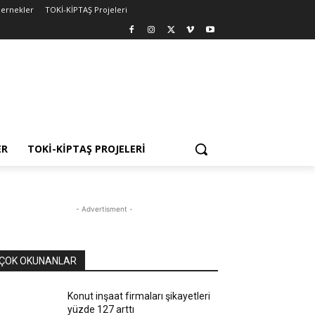
ernekler
TOKİ-KİPTAŞ Projeleri
ER
TOKİ-KİPTAŞ PROJELERI
- Advertisment -
ÇOK OKUNANLAR
Konut inşaat firmaları şikayetleri
yüzde 127 arttı