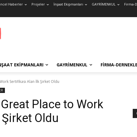
ncel Haberler
Projeler
İnşaat Ekipmanları
GAYRİMENKUL
Firma-D
NŞAAT EKIPMANLARI
GAYRİMENKUL
FIRMA-DERNEKL
ork Sertifikası Alan İlk Şirket Oldu
ER
 Great Place to Work
k Şirket Oldu