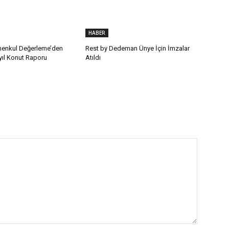
HABER
enkul Değerleme’den
Rest by Dedeman Ünye İçin İmzalar
ıyıl Konut Raporu
Atıldı