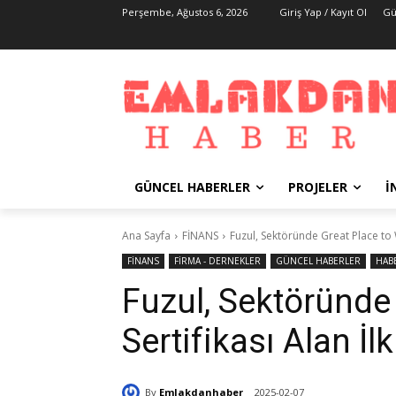
Perşembe, Ağustos 6, 2026
Giriş Yap / Kayıt Ol
Gü
GÜNCEL HABERLER
PROJELER
İ
Ana Sayfa
FİNANS
Fuzul, Sektöründe Great Place to W
FİNANS
FİRMA - DERNEKLER
GÜNCEL HABERLER
HAB
Fuzul, Sektöründe
Sertifikası Alan İl
By
Emlakdanhaber
2025-02-07