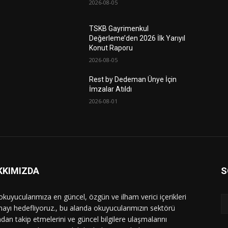
2026-08-05
TSKB Gayrimenkul
Değerleme’den 2026 İlk Yarıyıl
Konut Raporu
2026-08-05
Rest by Dedeman Ünye İçin
İmzalar Atıldı
2026-08-01
KKIMIZDA
S
 okuyucularımıza en güncel, özgün ve ilham verici içerikleri
ayı hedefliyoruz., bu alanda okuyucularımızın sektörü
dan takip etmelerini ve güncel bilgilere ulaşmalarını