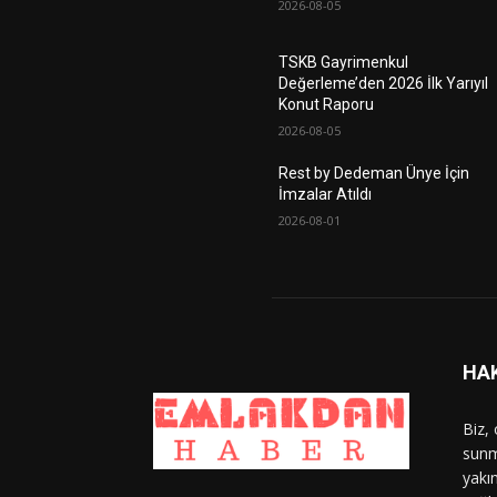
2026-08-05
TSKB Gayrimenkul
Değerleme’den 2026 İlk Yarıyıl
Konut Raporu
2026-08-05
Rest by Dedeman Ünye İçin
İmzalar Atıldı
2026-08-01
HA
Biz,
sunm
yakın