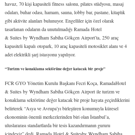
havuz, 70 kişi kapasiteli fitness salonu, pilates stüdyosu, masaj
odaları, buhar odası, hamam, sauna, lobby bar, pastane, kitaplık
gibi aktivite alanları bulunuyor. Engelliler için özel olarak
tasarlanan odaların da unutulmadığı Ramada Hotel
& Suites by Wyndham Sabiha Gökçen Airport’ta, 250 araç
kapasiteli kapalı otopark, 10 araç kapasiteli motosiklet alanı ve 4
adet elektrikli şarj istasyonu yapılıyor.
“Turizm ve konaklama sektörüne değer katacak bir proje”
FCR GYO Yönetim Kurulu Başkanı Fecri Koça, RamadaHotel
& Suites by Wyndham Sabiha Gökçen Airport ile turizm ve
konaklama sektörüne değer katacak bir proje hayata geçirdiklerini
belirterek “Asya ve Avrupa’yı birleştiren konumuyla küresel
ekonominin önemli merkezlerinden biri olan İstanbul’a,
uluslararası standartlarda bir tesis kazandırmanın gururu
içindeyiz” dedi. Ramada Hotel & Suitesby Wyndham Sabiha