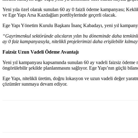
Yeni yıla özel olarak sunulan 60 ay 0 faizli ödeme kampanyası; Kek
ve Ege Yapı Arsa Kazdağları portföylerinde geçerli olacak.
Ege Yapı Yönetim Kurulu Başkanı İnanç Kabadayı, yeni yıl kampanyası
“Gayrimenkul sektöründe alıcıların yılın bu döneminde daha temkinli 
ay 0 faiz kampanyasıyla, nitelikli projelerimizi daha erişilebilir kılma
Faizsiz Uzun Vadeli Ödeme Avantajı
Yeni yıl kampanyası kapsamında sunulan 60 ay vadeli faizsiz ödeme mo
öngörülebilir şekilde planlanmasını sağlıyor. Ege Yapı’nın güçlü bilan
Ege Yapı, nitelikli üretim, doğru lokasyon ve uzun vadeli değer yara
çözümler sunmaya devam ediyor.
Paylaş