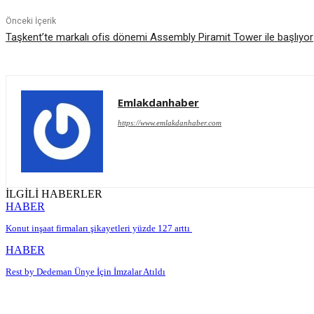
Önceki İçerik
Taşkent’te markalı ofis dönemi Assembly Piramit Tower ile başlıyor
Emlakdanhaber
https://www.emlakdanhaber.com
İLGİLİ HABERLER
HABER
Konut inşaat firmaları şikayetleri yüzde 127 arttı
HABER
Rest by Dedeman Ünye İçin İmzalar Atıldı