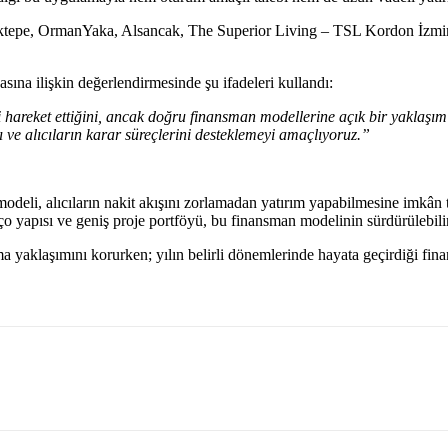
liktepe, OrmanYaka, Alsancak, The Superior Living – TSL Kordon İzmir
na ilişkin değerlendirmesinde şu ifadeleri kullandı:
hareket ettiğini, ancak doğru finansman modellerine açık bir yaklaşım s
yı ve alıcıların karar süreçlerini desteklemeyi amaçlıyoruz.”
deli, alıcıların nakit akışını zorlamadan yatırım yapabilmesine imkân t
ço yapısı ve geniş proje portföyü, bu finansman modelinin sürdürülebilirl
tma yaklaşımını korurken; yılın belirli dönemlerinde hayata geçirdiği 