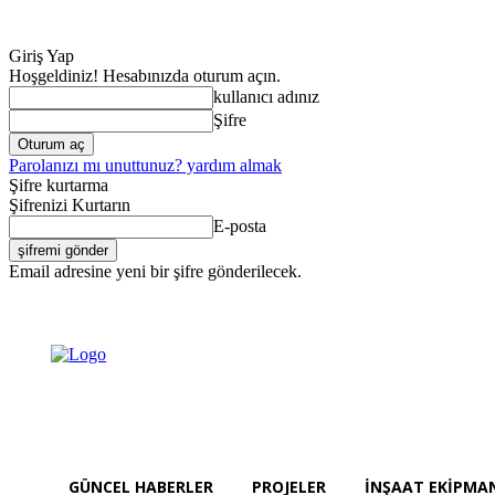
Giriş Yap
Hoşgeldiniz! Hesabınızda oturum açın.
kullanıcı adınız
Şifre
Parolanızı mı unuttunuz? yardım almak
Şifre kurtarma
Şifrenizi Kurtarın
E-posta
Email adresine yeni bir şifre gönderilecek.
Güncel Haberler
Pro
Pazar, Ağustos 9, 2026
Giriş Yap / Kayıt Ol
GÜNCEL HABERLER
PROJELER
İNŞAAT EKIPMA