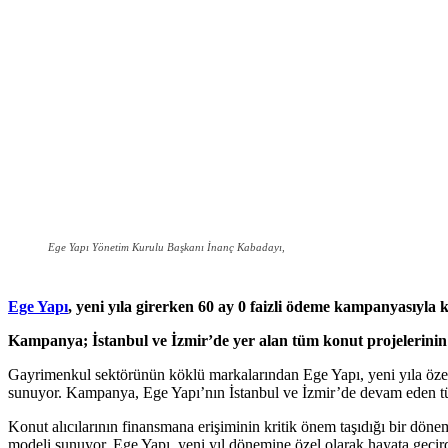
Ege Yapı Yönetim Kurulu Başkanı İnanç Kabadayı,
Ege Yapı
, yeni yıla girerken 60 ay 0 faizli ödeme kampanyasıyla kon
Kampanya; İstanbul ve İzmir’de yer alan tüm konut projelerinin y
Gayrimenkul sektörünün köklü markalarından Ege Yapı, yeni yıla özel 
sunuyor. Kampanya, Ege Yapı’nın İstanbul ve İzmir’de devam eden tüm 
Konut alıcılarının finansmana erişiminin kritik önem taşıdığı bir dönem
modeli sunuyor. Ege Yapı, yeni yıl dönemine özel olarak hayata geçir