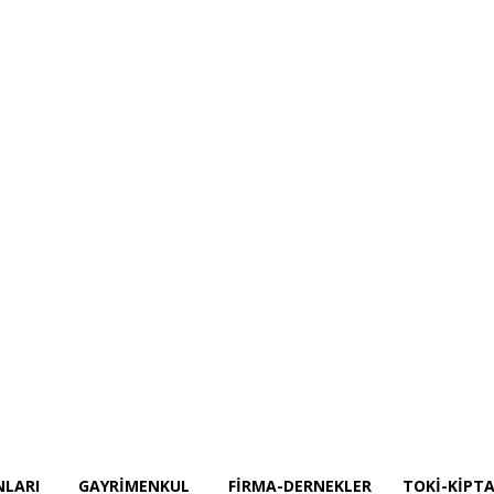
jeler
İnşaat Ekipmanları
GAYRİMENKUL
Firma-Dernekler
TOKİ-KİPTAŞ P
NLARI
GAYRİMENKUL
FIRMA-DERNEKLER
TOKİ-KİPTA