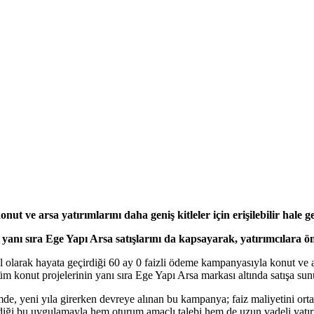
ut ve arsa yatırımlarını daha geniş kitleler için erişilebilir hale ge
anı sıra Ege Yapı Arsa satışlarını da kapsayarak, yatırımcılara ö
olarak hayata geçirdiği 60 ay 0 faizli ödeme kampanyasıyla konut ve ars
konut projelerinin yanı sıra Ege Yapı Arsa markası altında satışa sun
de, yeni yıla girerken devreye alınan bu kampanya; faiz maliyetini ortad
diği bu uygulamayla hem oturum amaçlı talebi hem de uzun vadeli yatırı