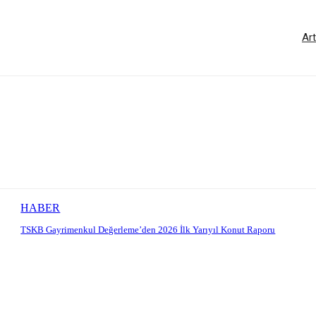
Art
HABER
TSKB Gayrimenkul Değerleme’den 2026 İlk Yarıyıl Konut Raporu