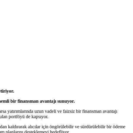
tiriyor.
nemli bir finansman avantajı sunuyor.
a yatırımlarında uzun vadeli ve faizsiz bir finansman avantajı
ulan portföyü de kapsıyor.
an kaldırarak alıcılar için öngörülebilir ve sürdürülebilir bir ödeme
m planlarını desteklemeyi hedefliyor.