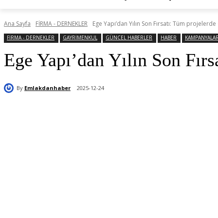
Ana Sayfa
FİRMA - DERNEKLER
Ege Yapı’dan Yılın Son Fırsatı: Tüm projelerd
FİRMA - DERNEKLER
GAYRİMENKUL
GÜNCEL HABERLER
HABER
KAMPANYALA
Ege Yapı’dan Yılın Son Fırs
By
Emlakdanhaber
2025-12-24
Paylaş