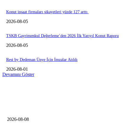
Konut inşaat firmaları şikayetleri yüzde 127 arttı
2026-08-05
TSKB Gayrimenkul Değerleme’den 2026 İlk Yarıyıl Konut Raporu
2026-08-05
Rest by Dedeman Ünye İçin İmzalar Atıldı
2026-08-01
Devamını Göster
EDiTORÜN SEÇİMİ
Folkart Terra projesinde yaşam başladı
2026-08-08