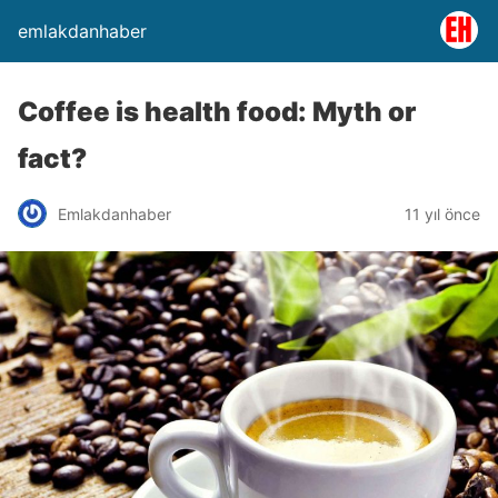
emlakdanhaber
Coffee is health food: Myth or
fact?
Emlakdanhaber
11 yıl önce