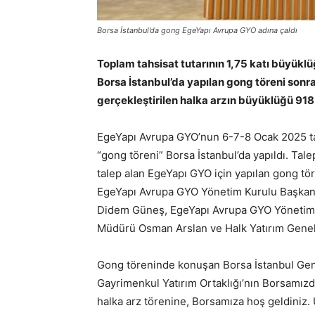
Borsa İstanbul’da gong EgeYapı Avrupa GYO adına çaldı
Toplam tahsisat tutarının 1,75 katı büyükl
Borsa İstanbul’da yapılan gong töreni sonra
gerçekleştirilen halka arzın büyüklüğü 918
EgeYapı Avrupa GYO’nun 6-7-8 Ocak 2025 ta
“gong töreni” Borsa İstanbul’da yapıldı. Ta
talep alan EgeYapı GYO için yapılan gong t
EgeYapı Avrupa GYO Yönetim Kurulu Başkan
Didem Güneş, EgeYapı Avrupa GYO Yönetim K
Müdürü Osman Arslan ve Halk Yatırım Genel 
Gong töreninde konuşan Borsa İstanbul Ge
Gayrimenkul Yatırım Ortaklığı’nın Borsamız
halka arz törenine, Borsamıza hoş geldiniz.