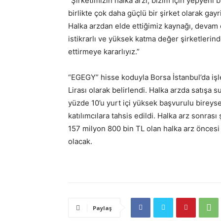
“Şirketimizin halka arzı, bizim için yepyeni 
birlikte çok daha güçlü bir şirket olarak 
Halka arzdan elde ettiğimiz kaynağı, devam 
istikrarlı ve yüksek katma değer şirketlerin
ettirmeye kararlıyız.”
“EGEGY” hisse koduyla Borsa İstanbul’da işl
Lirası olarak belirlendi. Halka arzda satışa s
yüzde 10’u yurt içi yüksek başvurulu bireyse
katılımcılara tahsis edildi. Halka arz sonrası
157 milyon 800 bin TL olan halka arz önces
olacak.
Paylaş