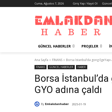
Cuma, Ağustos 7, 2026
Giriş Yap / Kayıt Ol
Güncel
GÜNCEL HABERLER
PROJELER
İ
Ana Sayfa
FİNANS
Borsa İstanbul’da gong EgeYapı
FİNANS
GÜNCEL HABERLER
HABER
Borsa İstanbul’da
GYO adına çaldı
By
Emlakdanhaber
2025-01-19