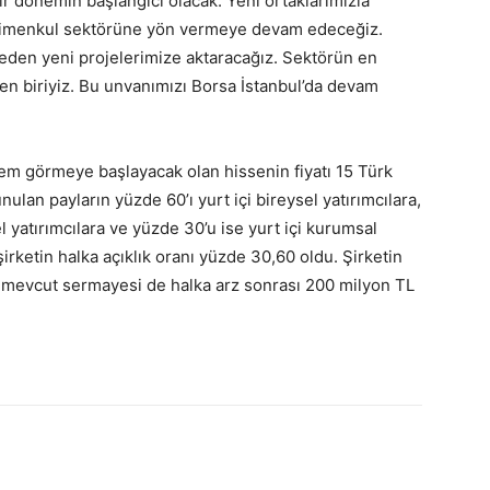
bir dönemin başlangıcı olacak. Yeni ortaklarımızla
gayrimenkul sektörüne yön vermeye devam edeceğiz.
eden yeni projelerimize aktaracağız. Sektörün en
den biriyiz. Bu unvanımızı Borsa İstanbul’da devam
em görmeye başlayacak olan hissenin fiyatı 15 Türk
unulan payların yüzde 60’ı yurt içi bireysel yatırımcılara,
l yatırımcılara ve yüzde 30’u ise yurt içi kurumsal
 şirketin halka açıklık oranı yüzde 30,60 oldu. Şirketin
i mevcut sermayesi de halka arz sonrası 200 milyon TL