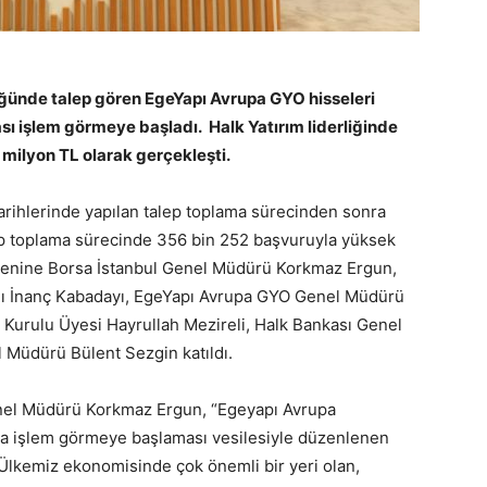
üğünde talep gören EgeYapı Avrupa GYO hisseleri
sı işlem görmeye başladı. Halk Yatırım liderliğinde
 milyon TL olarak gerçekleşti.
rihlerinde yapılan talep toplama sürecinden sonra
lep toplama sürecinde 356 bin 252 başvuruyla yüksek
örenine Borsa İstanbul Genel Müdürü Korkmaz Ergun,
ı İnanç Kabadayı, EgeYapı Avrupa GYO Genel Müdürü
urulu Üyesi Hayrullah Mezireli, Halk Bankası Genel
Müdürü Bülent Sezgin katıldı.
nel Müdürü Korkmaz Ergun, “Egeyapı Avrupa
da işlem görmeye başlaması vesilesiyle düzenlenen
 Ülkemiz ekonomisinde çok önemli bir yeri olan,