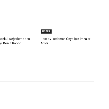
HABER
enkul Değerleme’den
Rest by Dedeman Ünye İçin İmzalar
ıyıl Konut Raporu
Atıldı