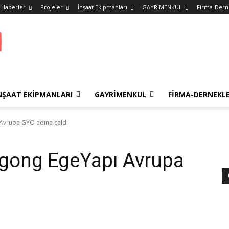
 Haberler
Projeler
İnşaat Ekipmanları
GAYRİMENKUL
Firma-Dern
NŞAAT EKIPMANLARI
GAYRİMENKUL
FIRMA-DERNEKL
 Avrupa GYO adına çaldı
 gong EgeYapı Avrupa