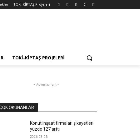
ekler
TOKİ-KİPTAŞ Projeleri
ER
TOKİ-KİPTAŞ PROJELERI
- Advertisment -
ÇOK OKUNANLAR
Konut inşaat firmaları şikayetleri
yüzde 127 arttı
2026-08-05