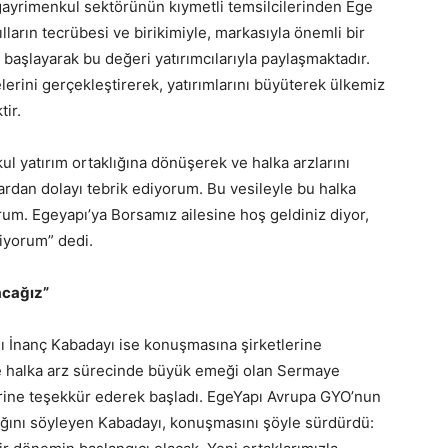
gayrimenkul sektörünün kıymetli temsilcilerinden Ege
yılların tecrübesi ve birikimiyle, markasıyla önemli bir
aşlayarak bu değeri yatırımcılarıyla paylaşmaktadır.
jelerini gerçekleştirerek, yatırımlarını büyüterek ülkemiz
ir.
ul yatırım ortaklığına dönüşerek ve halka arzlarını
rlardan dolayı tebrik ediyorum. Bu vesileyle bu halka
m. Egeyapı’ya Borsamız ailesine hoş geldiniz diyor,
liyorum” dedi.
acağız”
 İnanç Kabadayı ise konuşmasına şirketlerine
 ve halka arz sürecinde büyük emeği olan Sermaye
erine teşekkür ederek başladı. EgeYapı Avrupa GYO’nun
ığını söyleyen Kabadayı, konuşmasını şöyle sürdürdü: