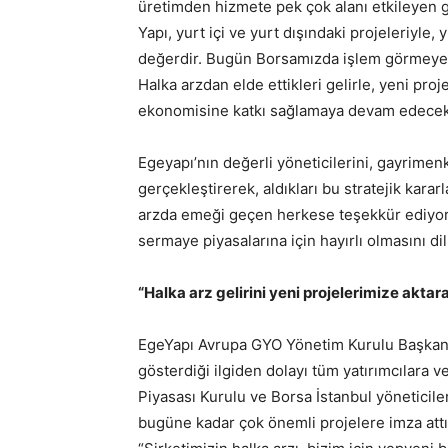
üretimden hizmete pek çok alanı etkileyen 
Yapı, yurt içi ve yurt dışındaki projeleriyle, 
değerdir. Bugün Borsamızda işlem görmeye b
Halka arzdan elde ettikleri gelirle, yeni pro
ekonomisine katkı sağlamaya devam edecekt
Egeyapı’nın değerli yöneticilerini, gayrimenk
gerçekleştirerek, aldıkları bu stratejik kara
arzda emeği geçen herkese teşekkür ediyoru
sermaye piyasalarına için hayırlı olmasını di
“Halka arz gelirini yeni projelerimize aktar
EgeYapı Avrupa GYO Yönetim Kurulu Başkanı
gösterdiği ilgiden dolayı tüm yatırımcılara
Piyasası Kurulu ve Borsa İstanbul yöneticil
bugüne kadar çok önemli projelere imza att