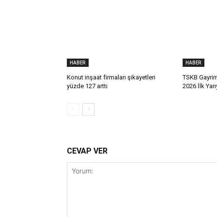
HABER
HABER
Konut inşaat firmaları şikayetleri
TSKB Gayrim
yüzde 127 arttı
2026 İlk Yar
CEVAP VER