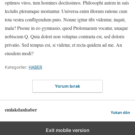
optimos viros, tum homines doctissimos. Philosophi autem in suis
lectulis plerumque moriuntur. Universa enim illorum ratione cum
tota vestra confligendum puto. Nonne igitur tibi videntur, inquit,
mala? Pisone in eo gymnasio, quod Ptolomaeum vocatur, unaque
nobiscum Q. Quia dolori non voluptas contraria est, sed doloris
privatio. Sed tempus est, si videtur, et recta quidem ad me. An
eiusdem modi?
Kategoriler:
HABER
Yorum bırak
emlakdanhaber
Yukarı dön
Exit mobile version