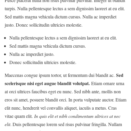
Fusce placerat nulla non risus pulvinar pulvinar. Integer ut blandit
turpis. Nulla pellentesque lectus a sem dignissim laoreet at eu elit.
Sed mattis magna vehicula dictum cursus. Nulla ac imperdiet
justo. Donec sollicitudin ultricies molestie.
Nulla pellentesque lectus a sem dignissim laoreet at eu elit.
Sed mattis magna vehicula dictum cursus.
Nulla ac imperdiet justo.
Donec sollicitudin ultricies molestie.
Sed
Maecenas congue ipsum tortor, ut fermentum dui blandit ac.
scelerisque nisi eget augue blandit volutpat.
Etiam ornare urna
at orci ultrices faucibus eget eu nunc. Sed nibh ante, mollis non
eros sit amet, posuere blandit orci. In porta vulputate auctor. Etiam
elit nunc, hendrerit vel convallis aliquet, iaculis a metus. Cras
vitae quam elit.
In quis elit et nibh condimentum ultrices at nec
elit
. Duis pellentesque lorem sed risus pulvinar fringilla. Nullam