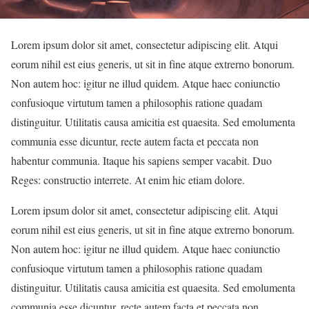
Lorem ipsum dolor sit amet, consectetur adipiscing elit. Atqui
eorum nihil est eius generis, ut sit in fine atque extrerno bonorum.
Non autem hoc: igitur ne illud quidem. Atque haec coniunctio
confusioque virtutum tamen a philosophis ratione quadam
distinguitur. Utilitatis causa amicitia est quaesita. Sed emolumenta
communia esse dicuntur, recte autem facta et peccata non
habentur communia. Itaque his sapiens semper vacabit. Duo
Reges: constructio interrete. At enim hic etiam dolore.
Lorem ipsum dolor sit amet, consectetur adipiscing elit. Atqui
eorum nihil est eius generis, ut sit in fine atque extrerno bonorum.
Non autem hoc: igitur ne illud quidem. Atque haec coniunctio
confusioque virtutum tamen a philosophis ratione quadam
distinguitur. Utilitatis causa amicitia est quaesita. Sed emolumenta
communia esse dicuntur, recte autem facta et peccata non