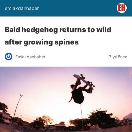
emlakdanhaber
Bald hedgehog returns to wild
after growing spines
Emlakdanhaber
7 yıl önce