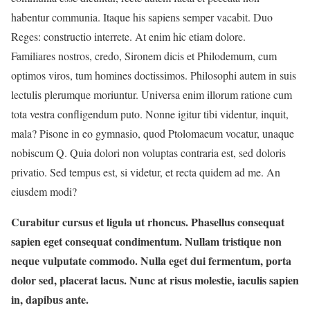
habentur communia. Itaque his sapiens semper vacabit. Duo
Reges: constructio interrete. At enim hic etiam dolore.
Familiares nostros, credo, Sironem dicis et Philodemum, cum
optimos viros, tum homines doctissimos. Philosophi autem in suis
lectulis plerumque moriuntur. Universa enim illorum ratione cum
tota vestra confligendum puto. Nonne igitur tibi videntur, inquit,
mala? Pisone in eo gymnasio, quod Ptolomaeum vocatur, unaque
nobiscum Q. Quia dolori non voluptas contraria est, sed doloris
privatio. Sed tempus est, si videtur, et recta quidem ad me. An
eiusdem modi?
Curabitur cursus et ligula ut rhoncus. Phasellus consequat
sapien eget consequat condimentum. Nullam tristique non
neque vulputate commodo. Nulla eget dui fermentum, porta
dolor sed, placerat lacus. Nunc at risus molestie, iaculis sapien
in, dapibus ante.