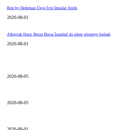
Rest by Dedeman Ünye İçin İmzalar Atıldı
2026-08-01
Albayrak Hazır Beton Borsa İstanbul’da işlem görmeye başladı
2026-08-01
EDiTORÜN SEÇİMİ
Konut inşaat firmaları şikayetleri yüzde 127 arttı
2026-08-05
TSKB Gayrimenkul Değerleme’den 2026 İlk Yarıyıl Konut Raporu
2026-08-05
Rest by Dedeman Ünye İçin İmzalar Atıldı
2026-08-01