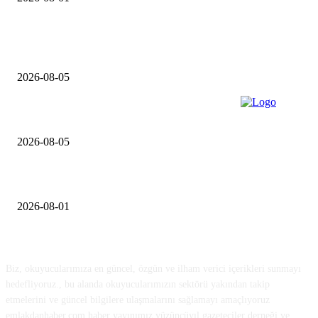
ÇOK OKUNANLAR
Konut inşaat firmaları şikayetleri yüzde 127 arttı
2026-08-05
TSKB Gayrimenkul Değerleme’den 2026 İlk Yarıyıl Konut Raporu
2026-08-05
Rest by Dedeman Ünye İçin İmzalar Atıldı
2026-08-01
HAKKIMIZDA
Biz, okuyucularımıza en güncel, özgün ve ilham verici içerikleri sunmayı
hedefliyoruz., bu alanda okuyucularımızın sektörü yakından takip
etmelerini ve güncel bilgilere ulaşmalarını sağlamayı amaçlıyoruz
emlakdanhaber.com haber yayınımız yüzüncüyıl gazeteciler derneği ve