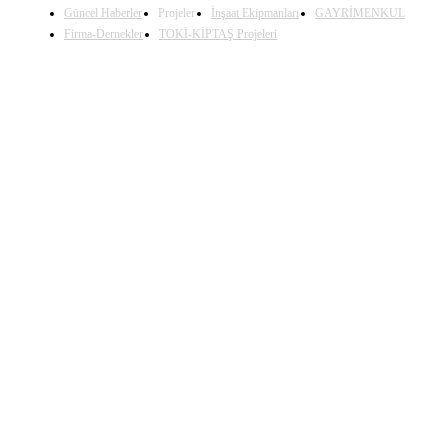
Güncel Haberler
Projeler
İnşaat Ekipmanları
GAYRİMENKUL
Firma-Dernekler
TOKİ-KİPTAŞ Projeleri