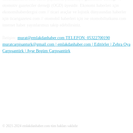
otomotiv gazeteciler derneği (OGD) üyesidir. Ekonomi haberleri için
ekonomihaberdergisi.com // ticari araçlar ve lojistik dünyasından haberler
için ticarigazetesi.com // otomobil haberleri için ise otomobiltutkunu.com
internet haber yayınlarımızı takip edebilirsiniz.
İletişim:
murat@emlakdanhaber.com TELEFON: 05322700190
muratcarpisanturk@gmail.com | emlakdanhaber.com | Editörler | Zehra Oya
Çarpışantürk | Ayşe Begüm Çarpışantürk
SOSYAL MEDYA
© 2021-2024 emlakdanhaber.com tüm hakları saklıdır