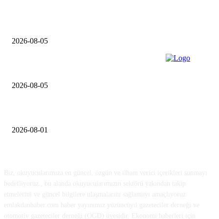
Konut inşaat firmaları şikayetleri yüzde 127 arttı
2026-08-05
TSKB Gayrimenkul Değerleme’den 2026 İlk Yarıyıl Konut Raporu
2026-08-05
Rest by Dedeman Ünye İçin İmzalar Atıldı
2026-08-01
HAKKIMIZDA
Biz, okuyucularımıza en güncel, özgün ve ilham verici içerikleri sunmayı
hedefliyoruz., bu alanda okuyucularımızın sektörü yakından takip
etmelerini ve güncel bilgilere ulaşmalarını sağlamayı amaçlıyoruz
emlakdanhaber.com haber yayınımız yüzüncüyıl gazeteciler derneği ve
otomotiv gazeteciler derneği (OGD) üyesidir. Ekonomi haberleri için