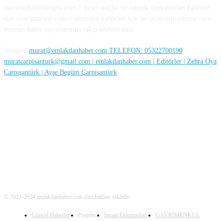
ekonomihaberdergisi.com // ticari araçlar ve lojistik dünyasından haberler
için ticarigazetesi.com // otomobil haberleri için ise otomobiltutkunu.com
internet haber yayınlarımızı takip edebilirsiniz.
İletişim:
murat@emlakdanhaber.com TELEFON: 05322700190
muratcarpisanturk@gmail.com | emlakdanhaber.com | Editörler | Zehra Oya
Çarpışantürk | Ayşe Begüm Çarpışantürk
SOSYAL MEDYA
© 2021-2024 emlakdanhaber.com tüm hakları saklıdır
Güncel Haberler
Projeler
İnşaat Ekipmanları
GAYRİMENKUL