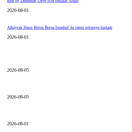
Rest by Dedeman Ünye İçin İmzalar Atıldı
2026-08-01
Albayrak Hazır Beton Borsa İstanbul’da işlem görmeye başladı
2026-08-01
EDiTORÜN SEÇİMİ
Konut inşaat firmaları şikayetleri yüzde 127 arttı
2026-08-05
TSKB Gayrimenkul Değerleme’den 2026 İlk Yarıyıl Konut Raporu
2026-08-05
Rest by Dedeman Ünye İçin İmzalar Atıldı
2026-08-01
ÇOK OKUNANLAR