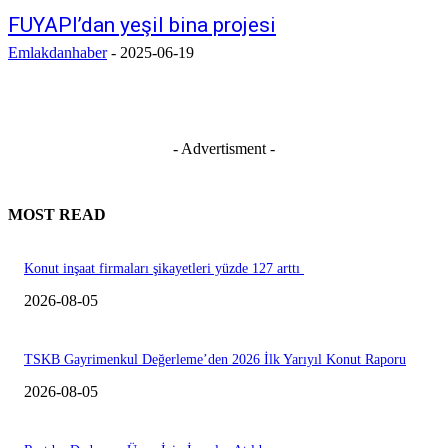
FUYAPI’dan yeşil bina projesi
Emlakdanhaber
-
2025-06-19
- Advertisment -
MOST READ
Konut inşaat firmaları şikayetleri yüzde 127 arttı
2026-08-05
TSKB Gayrimenkul Değerleme’den 2026 İlk Yarıyıl Konut Raporu
2026-08-05