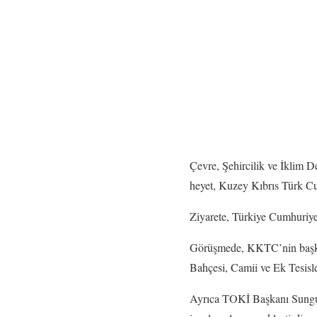
Çevre, Şehircilik ve İklim 
heyet, Kuzey Kıbrıs Türk Cu
Ziyarete, Türkiye Cumhuriye
Görüşmede, KKTC’nin başke
Bahçesi, Camii ve Ek Tesisle
Ayrıca TOKİ Başkanı Sungur,