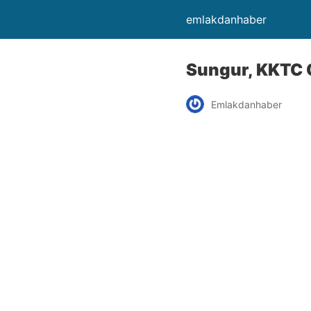
emlakdanhaber
Sungur, KKTC C
Emlakdanhaber