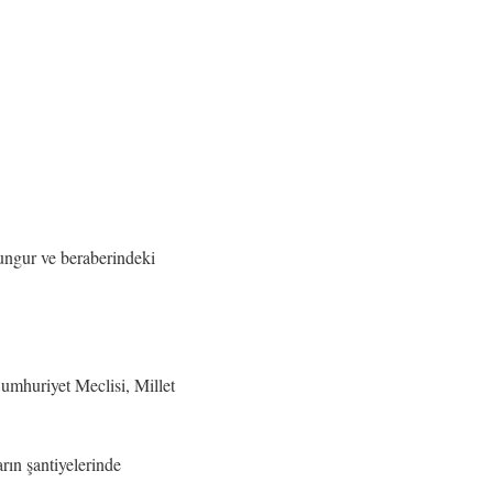
ungur ve beraberindeki
huriyet Meclisi, Millet
ın şantiyelerinde